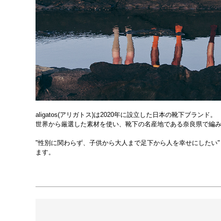
カラー
ホワイト
ベージュ
価格
並び順
新着順
登録
aligatos(アリガトス)は2020年に設立した日本の靴下ブランド。
世界から厳選した素材を使い、靴下の名産地である奈良県で編
"性別に関わらず、子供から大人まで足下から人を幸せにしたい
ます。