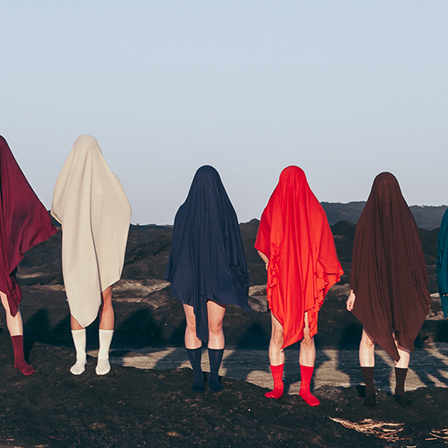
EN
M
L
XL ～
5cm
23.0cm
24.0cm
24.5cm
25.0cm
25.5cm
26.0cm