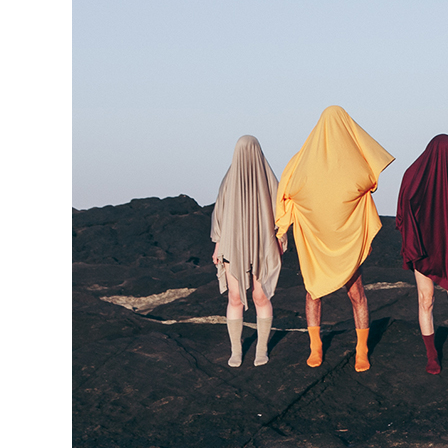
キーワード
性別
MEN
WOM
サイズ
～XS
S
22.0cm
22.