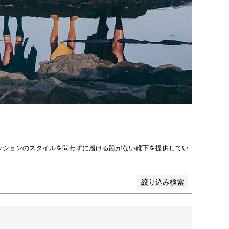
カーキ
ブラウン
グレー
ブラック
ゴールド
シルバー
円
ードヒット順
ッションのスタイルを問わずに履ける踵がない靴下を提供してい
絞り込み検索