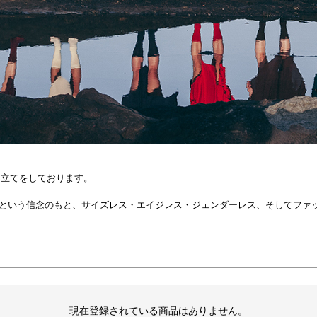
イエロー
オレンジ
ピンク
レッド
パープル
ブルー
ネイビー
グリーン
円 〜
順
価格が安い順
価格が高い順
優先度順
レビュー順
キーワ
み立てをしております。
"という信念のもと、サイズレス・エイジレス・ジェンダーレス、そしてファ
検索
現在登録されている商品はありません。