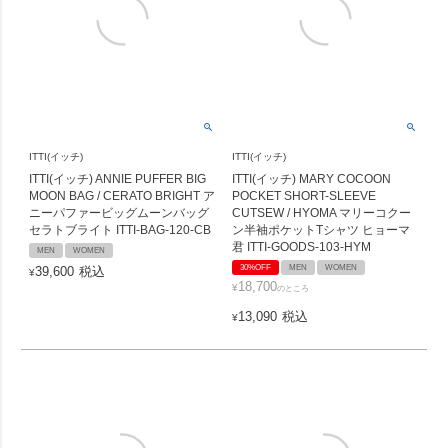
ITTI(イッチ)
ITTI(イッチ)
ITTI(イッチ) ANNIE PUFFER BIG
ITTI(イッチ) MARY COCOON
MOON BAG / CERATO BRIGHT ア
POCKET SHORT-SLEEVE
ニーパファービッグムーンバッグ
CUTSEW / HYOMA マリーコクー
セラトブライト ITTI-BAG-120-CB
ン半袖ポケットTシャツ ヒョーマ
君 ITTI-GOODS-103-HYM
MEN
WOMEN
30%OFF
MEN
WOMEN
39,600
税込
¥
18,700
¥
のところ
13,090
税込
¥