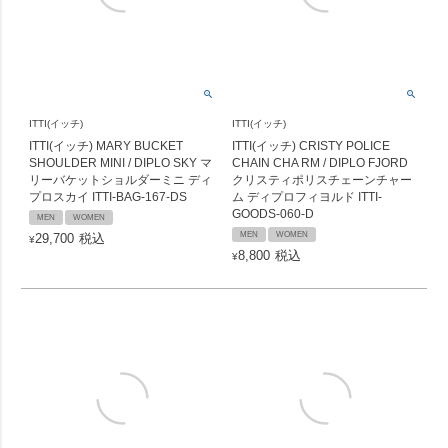
ITTI(イッチ)
ITTI(イッチ)
ITTI(イッチ) MARY BUCKET
ITTI(イッチ) CRISTY POLICE
SHOULDER MINI / DIPLO SKY マ
CHAIN CHA RM / DIPLO FJORD
リーバケットショルダーミニ ディ
クリスティポリスチェーンチャー
プロスカイ ITTI-BAG-167-DS
ム ディプロフィヨルド ITTI-
GOODS-060-D
MEN
WOMEN
MEN
WOMEN
29,700
税込
¥
8,800
税込
¥