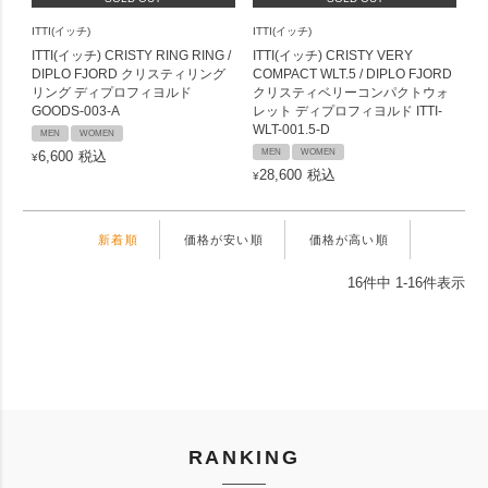
ITTI(イッチ)
ITTI(イッチ)
ITTI(イッチ) CRISTY RING RING /
ITTI(イッチ) CRISTY VERY
DIPLO FJORD クリスティリング
COMPACT WLT.5 / DIPLO FJORD
リング ディプロフィヨルド
クリスティベリーコンパクトウォ
GOODS-003-A
レット ディプロフィヨルド ITTI-
WLT-001.5-D
MEN
WOMEN
MEN
WOMEN
6,600
税込
¥
28,600
税込
¥
新着順
価格が安い順
価格が高い順
16
件中
1
-
16
件表示
RANKING