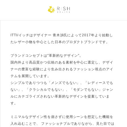
24.0cm
24.5cm
25.0cm
25.5cm
26.0cm
26.5cm
27.0cm
27.5cm
28.0cm
ITTI/イッチはデザイナー 青木渉氏によって2017年より始動し
たレザー小物を中心とした日本のプロダクトブランドです。
カラー
ブランドコンセプトは"革新的なデザイン"。
ホワイト
ベージュ
イエロー
オレンジ
ピンク
レッド
国内外より高品質かつ伝統のある素材を中心に選定し、デザイ
ナーの豊富な経験により生み出されるファッション視点のアイ
テムを展開しています。
パープル
ブルー
ネイビー
グリーン
カーキ
ブラウン
シンプルでありつつも「メンズでもない」、「レディースでも
ない」、「クラシカルでもない」、「モダンでもない」ジャン
ルにカテゴライズされない革新的なデザインを提案していま
グレー
ブラック
ゴールド
シルバー
す。
ミニマルなデザイン性を崩さずに使用シーンを想定した機能を
価格
入れ込むことで、 ファッショナブルでありながら、見た目では