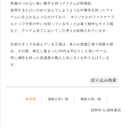
円 〜
円
想像のつかない使い勝手を持つアイテムが特徴的。
使用するたびにのめり込んでしまうような中毒性を持ったアイ
テムに仕上がるよう心がけており、 オリジナルのファスナープ
並び順
ルトップや世の中に出回っているモノとは違う独特なサイズ感
など、アイテム全てにおいてこの考えが反映されています。
新着順
登録順
価格が安い順
価格が高い順
優先度順
生産のタッグを組んでいる工場は、各人が老舗工場で経験を積
レビュー順
キーワードヒット順
み、その後、独立し集まった30代を中心とした若いチーム。
同じ感性を持った高感度の職人と共にモノを作り上げていま
す。
検索
絞り込み検索
新着順
価格が安い順
価格が高い順
16
件中
1
-
16
件表示