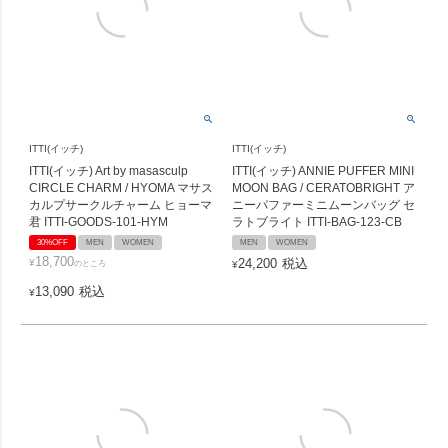
ITTI(イッチ)
ITTI(イッチ)
ITTI(イッチ) Art by masasculp
ITTI(イッチ) ANNIE PUFFER MINI
CIRCLE CHARM / HYOMA マサス
MOON BAG / CERATOBRIGHT ア
カルプサークルチャーム ヒョーマ
ニーパファーミニムーンバッグ セ
君 ITTI-GOODS-101-HYM
ラトブライト ITTI-BAG-123-CB
30%OFF
MEN
WOMEN
MEN
WOMEN
18,700
24,200
税込
¥
のところ
¥
13,090
税込
¥