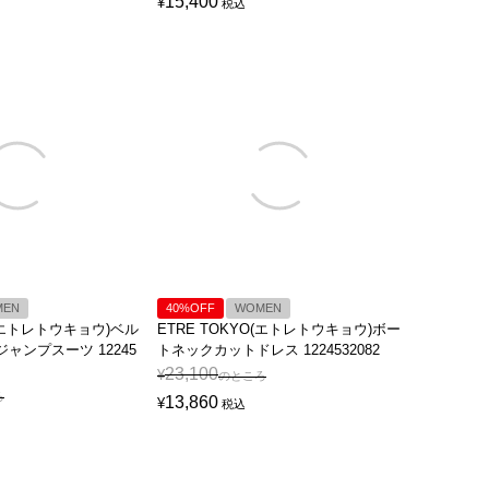
15,400
¥
税込
MEN
40%OFF
WOMEN
O(エトレトウキョウ)ベル
ETRE TOKYO(エトレトウキョウ)ボー
ャンプスーツ 12245
トネックカットドレス 1224532082
23,100
¥
のところ
ろ
13,860
¥
税込