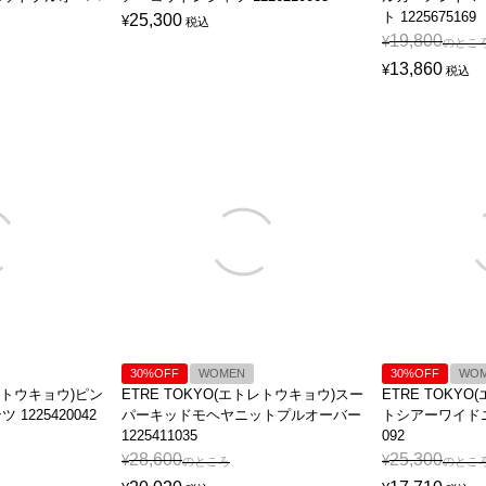
ト 1225675169
25,300
¥
税込
19,800
¥
のとこ
13,860
¥
税込
30%OFF
WOMEN
30%OFF
WO
トレトウキョウ)ピン
ETRE TOKYO(エトレトウキョウ)スー
ETRE TOKY
1225420042
パーキッドモヘヤニットプルオーバー
トシアーワイドニッ
1225411035
092
28,600
25,300
¥
¥
のところ
のとこ