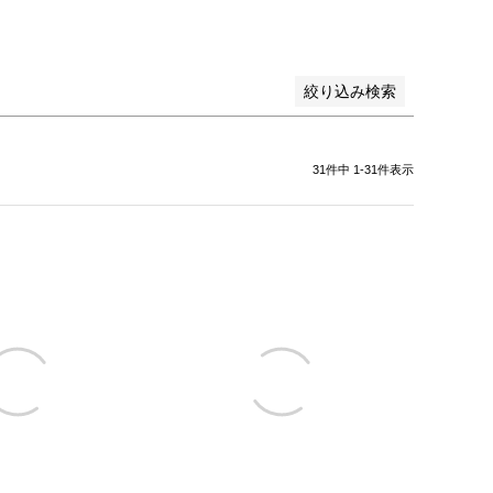
絞り込み検索
31
件中
1
-
31
件表示