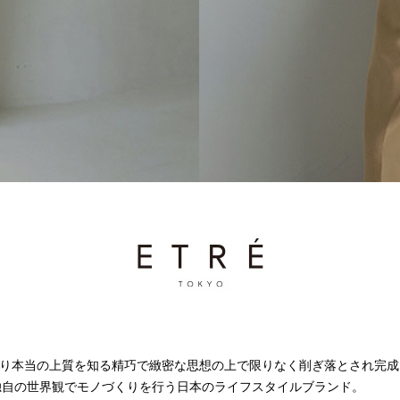
EN
M
L
XL ～
5cm
23.0cm
24.0cm
24.5cm
25.0cm
25.5cm
26.0cm
イエロー
オレンジ
ピンク
レッド
パープル
ブルー
ネイビー
グリーン
円 〜
順
価格が安い順
価格が高い順
優先度順
レビュー順
キーワ
沢を知り本当の上質を知る精巧で緻密な思想の上で限りなく削ぎ落とされ完
独自の世界観でモノづくりを行う日本のライフスタイルブランド。