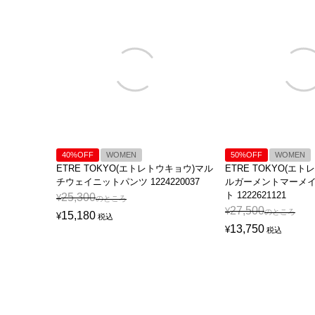
40%OFF
WOMEN
50%OFF
WOMEN
ETRE TOKYO(エトレトウキョウ)マル
ETRE TOKYO(エ
チウェイニットパンツ 1224220037
ルガーメントマーメ
ト 1222621121
25,300
¥
のところ
27,500
¥
のところ
15,180
¥
税込
13,750
¥
税込