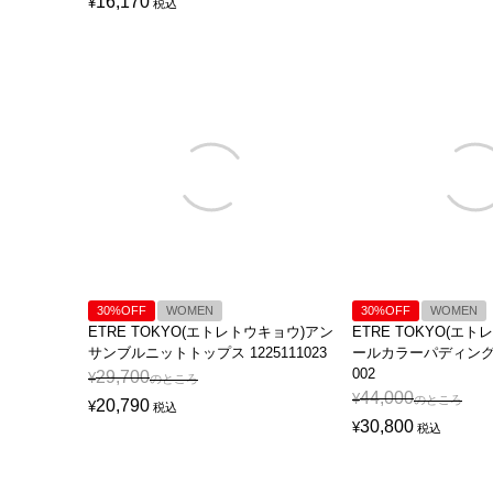
16,170
¥
税込
30%OFF
WOMEN
30%OFF
WOMEN
ETRE TOKYO(エトレトウキョウ)アン
ETRE TOKYO(エ
サンブルニットトップス 1225111023
ールカラーパディングコー
002
29,700
¥
のところ
44,000
¥
のところ
20,790
¥
税込
30,800
¥
税込