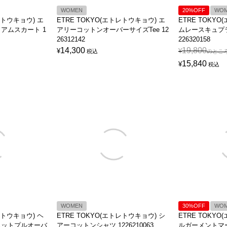
WOMEN
20%OFF
WO
レトウキョウ) エ
ETRE TOKYO(エトレトウキョウ) エ
ETRE TOKY
アムスカート 1
アリーコットンオーバーサイズTee 12
ムレースキュプ
26312142
226320158
14,300
19,800
¥
¥
税込
のとこ
15,840
¥
税込
WOMEN
30%OFF
WO
レトウキョウ) ヘ
ETRE TOKYO(エトレトウキョウ) シ
ETRE TOKY
ニットプルオーバ
アーコットンシャツ 1226210063
ルガーメントマ