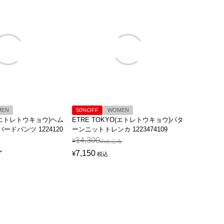
MEN
50%OFF
WOMEN
O(エトレトウキョウ)ヘム
ETRE TOKYO(エトレトウキョウ)パタ
ドパンツ 1224120
ーンニットトレンカ 1223474109
14,300
¥
のところ
ろ
7,150
¥
税込