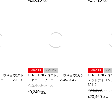
20,020
17,710
¥
¥
税込
税込
40%OFF
WOMEN
40%OFF
WO
トレトウキョウ)スト
ETRE TOKYO(エトレトウキョウ)カシ
ETRE TOKY
ト 1225100
ミヤニットビーニー 1224572045
テッドナイロンジ
30112
15,400
¥
のところ
34,100
¥
のとこ
9,240
¥
税込
20,460
¥
税込