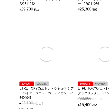
222611042
ー 1226211066
29,700
25,300
¥
¥
税込
税込
30%OFF
WOMEN
30%OFF
WOMEN
ETRE TOKYO(エトレトウキョウ)シア
ETRE TOKYO(エ
ーハイゲージニットカーディガン 122
タックリラクシーパンツ 
5404041
22,000
¥
のところ
23,100
¥
のところ
15,400
¥
税込