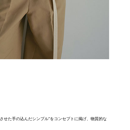
26.5cm
27.0cm
27.5cm
28.0cm
カーキ
ブラウン
グレー
ブラック
ゴールド
シルバー
円
ードヒット順
成させた手の込んだシンプル"をコンセプトに掲げ、物質的な