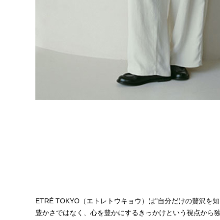
性別
MEN
WOM
サイズ
～XS
S
22.0cm
22.
カラー
ホワイト
ベージュ
価格
並び順
新着順
登録
ETRÉ TOKYO（エトレトウキョウ）は"自分だけの贅
豊かさではなく、心を豊かにするきっかけという視点から