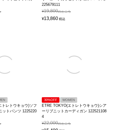
225679111
19,800
¥
ろ
のところ
13,860
¥
税込
MEN
30%OFF
WOMEN
O(エトレトウキョウ)ソフ
ETRE TOKYO(エトレトウキョウ)シア
トパンツ 1225220
ーリブニットカーディガン 122521108
4
22,000
¥
ろ
のところ