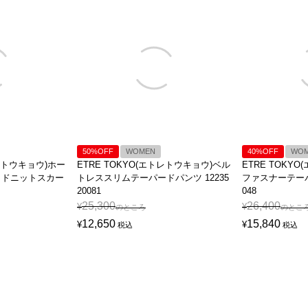
50%OFF
WOMEN
40%OFF
WO
トレトウキョウ)ホー
ETRE TOKYO(エトレトウキョウ)ベル
ETRE TOKY
イドニットスカー
トレススリムテーパードパンツ 12235
ファスナーテーパー
20081
048
25,300
26,400
¥
¥
のところ
のとこ
12,650
15,840
¥
¥
税込
税込