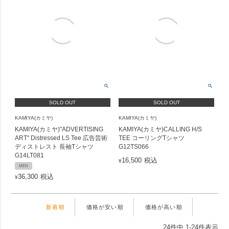
SOLD OUT
SOLD OUT
KAMIYA(カミヤ)
KAMIYA(カミヤ)
KAMIYA(カミヤ)"ADVERTISING
KAMIYA(カミヤ)CALLING H/S
ART" Distressed LS Tee 広告芸術
TEE コーリングTシャツ
ディストレスト 長袖Tシャツ
G12TS066
G14LT081
16,500
税込
¥
MEN
36,300
税込
¥
新着順
価格が安い順
価格が高い順
24
件中
1
-
24
件表示