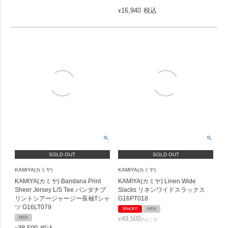
16,940
税込
¥
SOLD OUT
SOLD OUT
KAMIYA(カミヤ)
KAMIYA(カミヤ)
KAMIYA(カミヤ) Bandana Print
KAMIYA(カミヤ) Linen Wide
Sheer Jersey L/S Tee バンダナプ
Slacks リネンワイドスラックス
リントシアージャージー長袖Tシャ
G16PT018
ツ G16LT079
30%OFF
MEN
49,500
MEN
¥
のところ