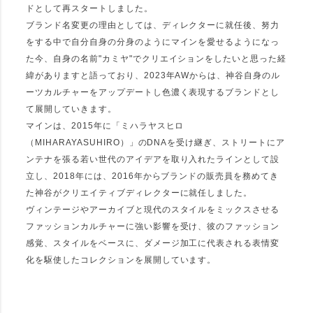
ドとして再スタートしました。
カラー
ブランド名変更の理由としては、ディレクターに就任後、努力
をする中で自分自身の分身のようにマインを愛せるようになっ
ホワイト
ベージュ
イエロー
オレンジ
ピンク
レッド
た今、自身の名前"カミヤ"でクリエイションをしたいと思った経
緯がありますと語っており、2023年AWからは、神谷自身のル
ーツカルチャーをアップデートし色濃く表現するブランドとし
パープル
ブルー
ネイビー
グリーン
カーキ
ブラウン
て展開していきます。
マインは、2015年に「ミハラヤスヒロ
グレー
ブラック
ゴールド
シルバー
（MIHARAYASUHIRO）」のDNAを受け継ぎ、ストリートにア
ンテナを張る若い世代のアイデアを取り入れたラインとして設
立し、2018年には、2016年からブランドの販売員を務めてき
た神谷がクリエイティブディレクターに就任しました。
価格
ヴィンテージやアーカイブと現代のスタイルをミックスさせる
円 〜
円
ファッションカルチャーに強い影響を受け、彼のファッション
感覚、スタイルをベースに、ダメージ加工に代表される表情変
化を駆使したコレクションを展開しています。
並び順
新着順
登録順
価格が安い順