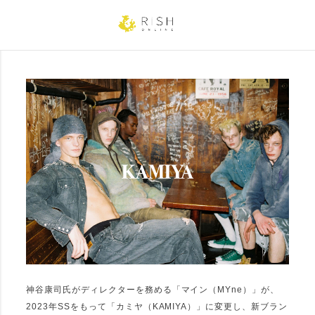
キーワード
性別
MEN
WOMEN
サイズ
～XS
S
M
L
XL ～
22.0cm
22.5cm
23.0cm
24.0cm
24.5cm
25.0cm
25.5cm
26.0cm
26.5cm
27.0cm
27.5cm
28.0cm
神谷康司氏がディレクターを務める「マイン（MYne）」が、
2023年SSをもって「カミヤ（KAMIYA）」に変更し、新ブラン