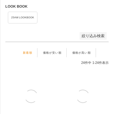
価格が高い順
優先度順
LOOK BOOK
レビュー順
キーワードヒット順
25AW LOOKBOOK
検索
絞り込み検索
新着順
価格が安い順
価格が高い順
24
件中
1
-
24
件表示