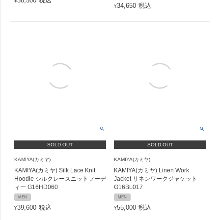
38,500
税込
¥
34,650
税込
¥
SOLD OUT
SOLD OUT
KAMIYA(カミヤ)
KAMIYA(カミヤ)
KAMIYA(カミヤ) Silk Lace Knit
KAMIYA(カミヤ) Linen Work
Hoodie シルクレースニットフーデ
Jacket リネンワークジャケット
ィー G16HD060
G16BL017
MEN
MEN
39,600
税込
55,000
税込
¥
¥