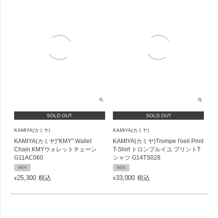
SOLD OUT
SOLD OUT
KAMIYA(カミヤ)
KAMIYA(カミヤ)
KAMIYA(カミヤ)"KMY" Wallet
KAMIYA(カミヤ)Trompe I'oeil Print
Chain KMYウォレットチェーン
T-Shirt トロンプルイユ プリントT
G11AC060
シャツ G14TS028
MEN
MEN
25,300
税込
33,000
税込
¥
¥