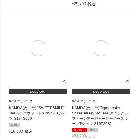
29,700
税込
¥
SOLD OUT
SOLD OUT
KAMIYA(カミヤ)
KAMIYA(カミヤ)
KAMIYA(カミヤ) "SWEET SMILE"
KAMIYA(カミヤ) Typography
Tee T/C スウィートスマイルTシャ
Sheer Jersey N/S Tee タイポグラ
ツ G16TS096
フィーシアージャージーノースリ
ーブTシャツ G16TS082
MEN
30%OFF
MEN
16,500
税込
¥
24,200
¥
のところ