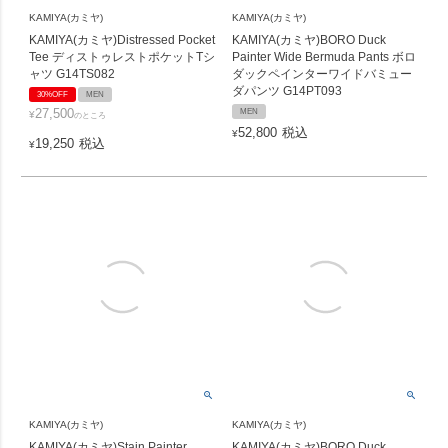
KAMIYA(カミヤ)
KAMIYA(カミヤ)
KAMIYA(カミヤ)Distressed Pocket
KAMIYA(カミヤ)BORO Duck
Tee ディストゥレストポケットTシ
Painter Wide Bermuda Pants ボロ
ャツ G14TS082
ダックペインターワイドバミュー
ダパンツ G14PT093
30%OFF
MEN
27,500
MEN
¥
のところ
52,800
税込
¥
19,250
税込
¥
KAMIYA(カミヤ)
KAMIYA(カミヤ)
KAMIYA(カミヤ)Stain Painter
KAMIYA(カミヤ)BORO Duck