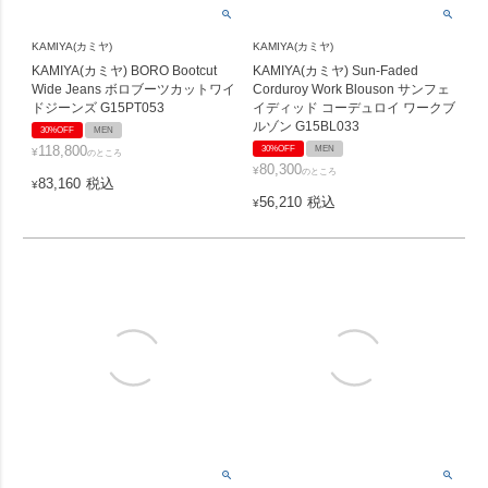
KAMIYA(カミヤ)
KAMIYA(カミヤ)
KAMIYA(カミヤ) BORO Bootcut
KAMIYA(カミヤ) Sun-Faded
Wide Jeans ボロブーツカットワイ
Corduroy Work Blouson サンフェ
ドジーンズ G15PT053
イディッド コーデュロイ ワークブ
ルゾン G15BL033
30%OFF
MEN
118,800
30%OFF
MEN
¥
のところ
80,300
¥
のところ
83,160
税込
¥
56,210
税込
¥