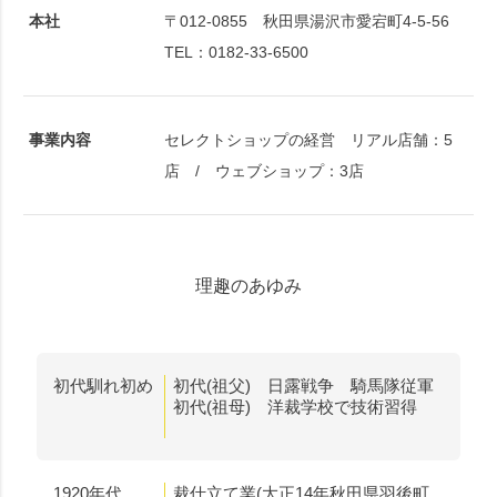
本社
〒012-0855 秋田県湯沢市愛宕町4-5-56
TEL：0182-33-6500
事業内容
セレクトショップの経営 リアル店舗：5
店 / ウェブショップ：3店
理趣のあゆみ
初代馴れ初め
初代(祖父) 日露戦争 騎馬隊従軍
初代(祖母) 洋裁学校で技術習得
1920年代
裁仕立て業(大正14年秋田県羽後町