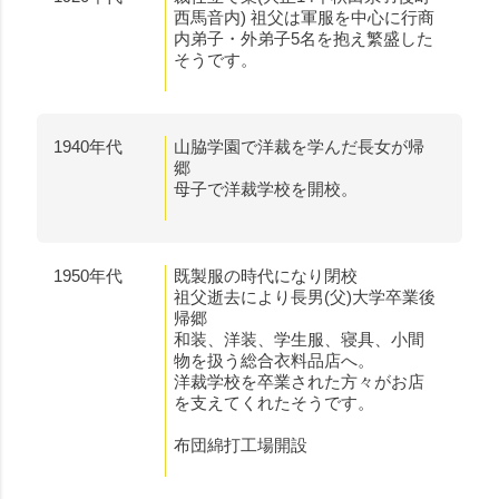
西馬音内) 祖父は軍服を中心に行商
内弟子・外弟子5名を抱え繁盛した
そうです。
1940年代
山脇学園で洋裁を学んだ長女が帰
郷
母子で洋裁学校を開校。
1950年代
既製服の時代になり閉校
祖父逝去により長男(父)大学卒業後
帰郷
和装、洋装、学生服、寝具、小間
物を扱う総合衣料品店へ。
洋裁学校を卒業された方々がお店
を支えてくれたそうです。
布団綿打工場開設