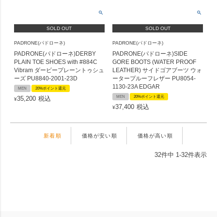
SOLD OUT
SOLD OUT
PADRONE(パドローネ)
PADRONE(パドローネ)
PADRONE(パドローネ)DERBY
PADRONE(パドローネ)SIDE
PLAIN TOE SHOES with #884C
GORE BOOTS (WATER PROOF
Vibram ダービープレーントゥシュ
LEATHER) サイドゴアブーツ ウォ
ーズ PU8840-2001-23D
ータープルーフレザー PU8054-
1130-23A EDGAR
MEN
20%ポイント還元
MEN
20%ポイント還元
35,200
税込
¥
37,400
税込
¥
新着順
価格が安い順
価格が高い順
32
件中
1
-
32
件表示