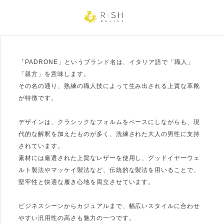
ホワイト
ベージュ
イエロー
オレンジ
ピンク
レッド
パープル
ブルー
ネイビー
グリーン
カーキ
ブラウン
「PADRONE」というブランド名は、イタリア語で「職人」
「親方」を意味します。
グレー
ブラック
ゴールド
シルバー
その名の通り、熟練の職人技によって生み出される上質な革靴
が特徴です。
価格
デザインは、クラシックなフォルムをベースにしながらも、現
円 〜
円
代的な解釈を加えたものが多く、洗練された大人の男性に支持
されています。
素材には厳選された上質なレザーを使用し、グッドイヤーウェ
並び順
ルト製法やマッケイ製法など、伝統的な製法を用いることで、
堅牢性と快適な履き心地を両立させています。
新着順
登録順
価格が安い順
価格が高い順
優先度順
ビジネスシーンからカジュアルまで、幅広いスタイルに合わせ
レビュー順
キーワードヒット順
やすい汎用性の高さも魅力の一つです。