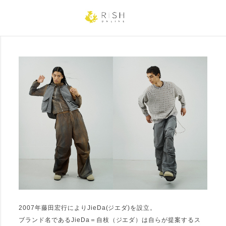
25.5cm
26.0cm
26.5cm
27.0cm
27.5cm
28.0cm
カラー
ホワイト
ベージュ
イエロー
オレンジ
ピンク
レッド
パープル
ブルー
ネイビー
グリーン
カーキ
ブラウン
グレー
ブラック
ゴールド
シルバー
価格
2007年藤田宏行によりJieDa(ジエダ)を設立。
円 〜
円
ブランド名であるJieDa＝自枝（ジエダ）は自らが提案するス