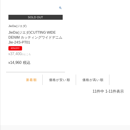
SOLD OUT
JieDa(ジエダ)
JieDa(ジエダ)CUTTING WIDE
DENIM カッティングワイドデニム
Jie-24S-PT01
60%OFF
37,400
¥
のところ
14,960
税込
¥
新着順
価格が安い順
価格が高い順
11
件中
1
-
11
件表示