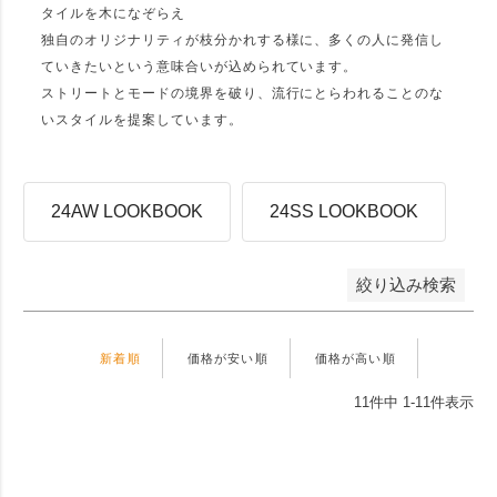
タイルを木になぞらえ
独自のオリジナリティが枝分かれする様に、多くの人に発信し
並び順
ていきたいという意味合いが込められています。
ストリートとモードの境界を破り、流行にとらわれることのな
新着順
登録順
価格が安い順
いスタイルを提案しています。
価格が高い順
優先度順
レビュー順
キーワードヒット順
24AW LOOKBOOK
24SS LOOKBOOK
検索
絞り込み検索
新着順
価格が安い順
価格が高い順
11
件中
1
-
11
件表示