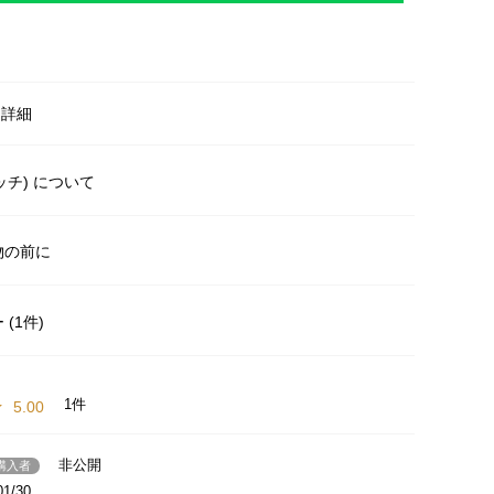
明
・詳細
イッチ) について
物の前に
(1件)
1
5.00
非公開
購入者
01/30