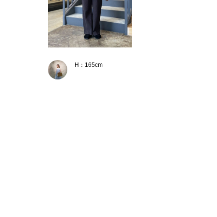
H：165cm