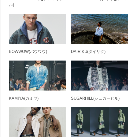
ル)
BOWWOW
(バウワウ)
DAIRIKU
(ダイリク)
KAMIYA
(カミヤ)
SUGARHILL
(シュガーヒル)