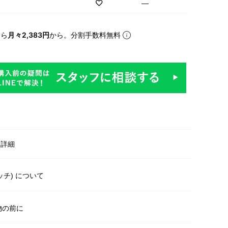
—
なら
月々2,383円
から。分割手数料無料
明
・詳細
イッチ) について
物の前に