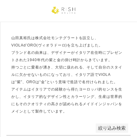
グレー
ブラック
ゴールド
シルバー
価格
山田真裕氏は株式会社モンテグラートを設立し、
円 〜
円
VIOLAd’ORO(ヴィオラドーロ)を立ち上げました。
ブランド名の由来は、デザイナーがイタリア在住時にプレゼン
トされた1940年代の紫と金の掛け時計からきています。
並び順
持つごとに愛着が湧き、大切に扱われる、そして自分のスタイ
ルに欠かせないものになっており、イタリア語でVIOLA
新着順
登録順
価格が安い順
は“紫”、OROは“金”という意味で造語で名付けられました。
価格が高い順
優先度順
アイテムはイタリアでの経験から得たヨーロッパ的センスを生
レビュー順
キーワードヒット順
かし、イタリア的なデザイン性とカラーリング、生産は世界的
にもそのクオリティの高さが認められるメイドインジャパンを
メインとして製作しています。
検索
絞り込み検索