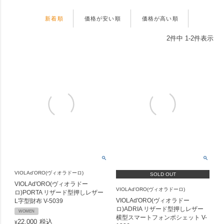
新着順
価格が安い順
価格が高い順
2
件中
1
-
2
件表示
VIOLAd'ORO(ヴィオラドーロ)
SOLD OUT
VIOLAd'ORO(ヴィオラドー
VIOLAd'ORO(ヴィオラドーロ)
ロ)PORTA リザード型押しレザー
VIOLAd'ORO(ヴィオラドー
L字型財布 V-5039
ロ)ADRIA リザード型押しレザー
WOMEN
横型スマートフォンポシェット V-
22,000
税込
¥