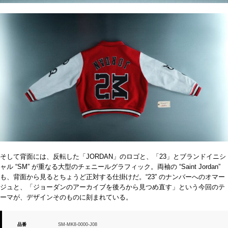
そして背面には、反転した「JORDAN」のロゴと、「23」とブランドイニシ
ャル “SM” が重なる大型のチェニールグラフィック。両袖の “Saint Jordan”
も、背面から見るとちょうど正対する仕掛けだ。“23” のナンバーへのオマー
ジュと、「ジョーダンのアーカイブを後ろから見つめ直す」という今回のテ
ーマが、デザインそのものに刻まれている。
品番
SM-MK8-0000-J08