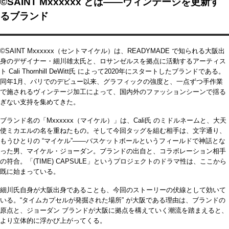
©SAINT Mxxxxxx とは――ヴィンテージを更新す
るブランド
©SAINT Mxxxxxx（セントマイケル）は、READYMADE で知られる大阪出
身のデザイナー・細川雄太氏と、ロサンゼルスを拠点に活動するアーティス
ト Cali Thornhill DeWitt氏 によって2020年にスタートしたブランドである。
同年1月、パリでのデビュー以来、グラフィックの強度と、一点ずつ手作業
で施されるヴィンテージ加工によって、国内外のファッションシーンで揺る
ぎない支持を集めてきた。
ブランド名の「Mxxxxxx（マイケル）」は、Cali氏 のミドルネームと、大天
使ミカエルの名を重ねたもの。そして今回タッグを組む相手は、文字通り、
もうひとりの “マイケル”――バスケットボールというフィールドで神話とな
った男、マイケル・ジョーダン。ブランドの出自と、コラボレーション相手
の符合。「(TIME) CAPSULE」というプロジェクトのドラマ性は、ここから
既に始まっている。
細川氏自身が大阪出身であることも、今回のストーリーの伏線として効いて
いる。“タイムカプセルが発掘された場所” が大阪である理由は、ブランドの
原点と、ジョーダン ブランドが大阪に拠点を構えていく潮流を踏まえると、
より立体的に浮かび上がってくる。