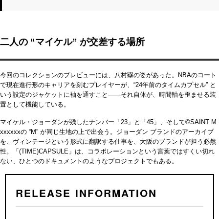
二人の “マイケル” が交差する場所
今回のコレクションのプレビューには、八村塁の姿があった。NBAのコート
で現在進行形のキャリアを刻むプレイヤーが、“24年前のタイムカプセル” と
いう設定のジャケットに袖を通すこと――それ自体が、時間軸を歪ませる装
置として機能している。
マイケル・ジョーダンが残したナンバー「23」と「45」、そして©SAINT M
xxxxxxの “M” が同じ生地の上で出会う。ジョーダン ブランドのアーカイブ
を、ヴィンテージという形式に翻訳する仕事を、大阪のブランドが担う必然
性。「(TIME)CAPSULE」は、コラボレーションという言葉ではすくい切れ
ない、ひとつのドキュメントのようなプロジェクトでもある。
RELEASE INFORMATION