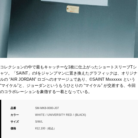
コレクションの中で最もキャッチーな1枚に仕上がったショートスリーブTシ
ャツ。「SAINT」のIをジャンプマンに置き換えたグラフィックは、オリジナ
ルの “AIR JORDAN” ロゴへのオマージュであり、©SAINT Mxxxxxx という
“マイケル”と、ジョーダンというもうひとりの “マイケル” が交差する、今回
のコラボレーションを象徴する一着となっている。
品番
SM-MK8-0000-J07
カラー
WHITE / UNIVERSITY RED / (BLACK)
サイズ
S/M/L
価格
¥12,100（税込）