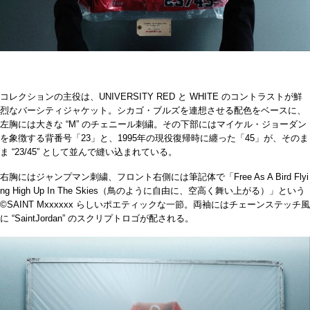
コレクションの主役は、UNIVERSITY RED と WHITE のコントラストが鮮
烈なバーシティジャケット。シカゴ・ブルズを連想させる配色をベースに、
左胸には大きな “M” のチェニール刺繍。その下部にはマイケル・ジョーダン
を象徴する背番号「23」と、1995年の現役復帰時に纏った「45」が、そのま
ま “23/45” として並んで縫い込まれている。
右胸にはジャンプマン刺繍、フロント右側には筆記体で「Free As A Bird Flyi
ng High Up In The Skies（鳥のように自由に、空高く舞い上がる）」という
©SAINT Mxxxxxx らしいポエティックな一節。両袖にはチェーンステッチ風
に “SaintJordan” のスクリプトロゴが配される。