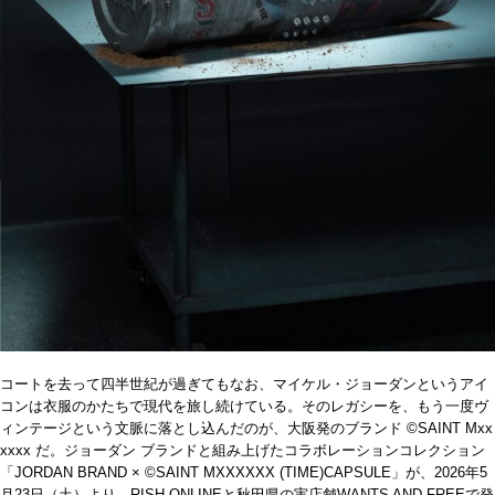
コートを去って四半世紀が過ぎてもなお、マイケル・ジョーダンというアイ
コンは衣服のかたちで現代を旅し続けている。そのレガシーを、もう一度ヴ
ィンテージという文脈に落とし込んだのが、大阪発のブランド ©SAINT Mxx
xxxx だ。ジョーダン ブランドと組み上げたコラボレーションコレクション
「JORDAN BRAND × ©SAINT MXXXXXX (TIME)CAPSULE」が、2026年5
月23日（土）より、RISH ONLINEと秋田県の実店舗WANTS AND FREEで発