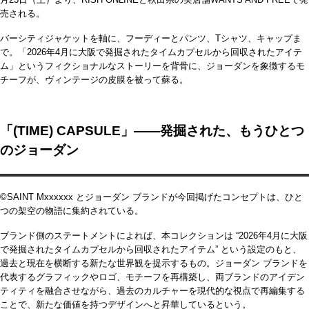
売される。
バーシティジャケットを軸に、フーディーとパンツ、Tシャツ、キャップま
で。「2026年4月に大阪で発掘されたタイムカプセルから回収されたアイテ
ム」というフィクショナルなストーリーを背骨に、ジョーダンを象徴するモ
チーフが、ヴィンテージの皮膜を被って蘇る。
「(TIME) CAPSULE」――発掘された、もうひとつ
のジョーダン
©SAINT Mxxxxxx とジョーダン ブランドが今回掲げたコンセプトは、ひと
つの架空の物語に集約されている。
ブランド側のステートメントによれば、本コレクションは “2026年4月に大阪
で発掘されたタイムカプセルから回収されたアイテム” という設定のもと、
過去と現在を横断する新たな世界観を提示するもの。ジョーダン ブランドを
代表するグラフィックやロゴ、モチーフを再構築し、両ブランドのアイデン
ティティを融合させながら、過去のカルチャーを現代的な視点で再編集する
ことで、新たな価値を持つデザインへと昇華しているという。