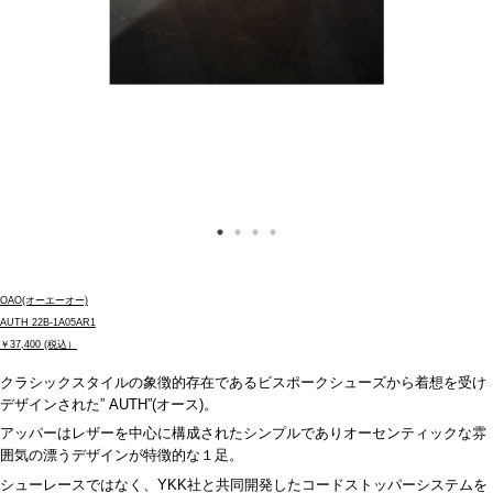
OAO(オーエーオー)
AUTH 22B-1A05AR1
￥37,400 (税込）
クラシックスタイルの象徴的存在であるビスポークシューズから着想を受け
デザインされた
” AUTH”(
オース
)
。
アッパーはレザーを中心に構成されたシンプルでありオーセンティックな雰
囲気の漂うデザインが特徴的な１足。
シューレースではなく、
YKK
社と共同開発したコードストッパーシステムを