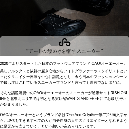
2020
年よりスタートした日本のフットウェアブランド
OAO/
オーエーオー。
美しいルックスと抜群の履き心地からフォトグラファーやスタイリストとい
ったクリエイター界隈を中心に話題となり、今や日本のファッションシーン
で最も注目されているスニーカーブランドと言っても過言でないほどに。
そんな話題沸騰中の
OAO/
オーエーオーのスニーカーが通販サイト
RISH ONL
INE
と北東北エリアでは初となる実店舗
WANTS AND FREE
にてお取り扱い
が始まりました。
OAO/オーエーオーというブランド名は”One And Only(
唯一無二
)”
の頭文字か
ら。現代を生きるすべての人が自分自身の人生のクリエイターとなれるよう
に足元から支えていく、という想いが込められています。