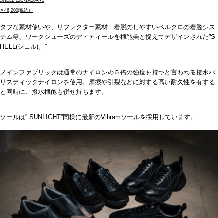
SHELL 23C-1A10AR1
￥46,200(税込）
タフな素材使いや、リフレクター素材、着脱のしやすいベルクロの着脱シス
テム等、ワークシューズのディティールを機能美と捉えてデザインされた
”S
HELL(
シェル
)
。
”
メインファブリックは通常のナイロンの５倍の強度を持つと言われる撥水バ
リスティックナイロンを使用。摩擦や引裂などに対する高い耐久性を有する
と同時に、撥水機能も併せ持ちます。
ソールは
” SUNLIGHT”
同様に最新の
Vibram
ソールを採用しています。