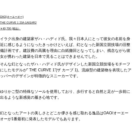
OAO(オーエーオー)
THE CURVE 1 23A-1A01AR2
￥40,700 (税込）
イラク出身の建築家ザハ・ハディド氏。我々日本人にとって彼女の名前を身
近に感じるようになったきっかけといえば、幻となった新国立競技場の旧整
備計画です。建設費の高騰を理由に白紙撤回となってしまい、残念ながら彼
女が携わった建築を日本で見ることはできませんでした。
そんな幻となったザハ・ハディド氏がデザインした新国立競技場をモチーフ
にしたモデルが
” THE CURVE 1”(
ザ カーブ
1)
。流線型の建築物を表現したア
ッパーのデザインが特徴的なスニーカーです。
ゆりかご型の特殊なソールを使用しており、歩行すると自然と足が一歩前に
出るような新感覚の履き心地です。
幻となったアートの美しさとどこか儚さを感じ取れる逸品は
OAO/
オーエー
オーが
1
番最初に発表したモデルでもあります。