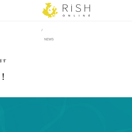
NEWS
します
中！