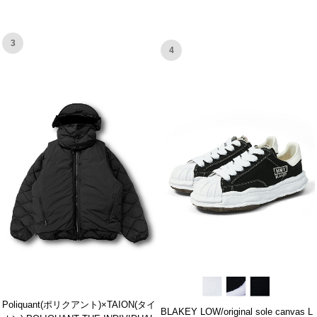
3
4
Poliquant(ポリクアント)×TAION(タイ
BLAKEY LOW/original sole canvas L