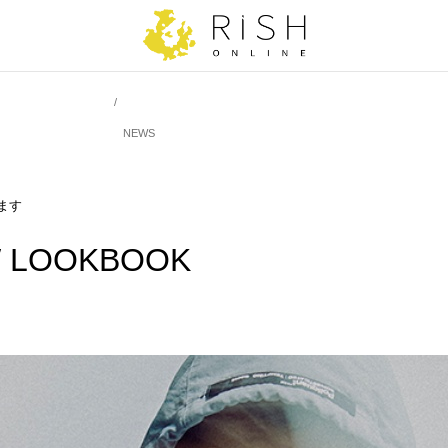
NEWS
します
W LOOKBOOK