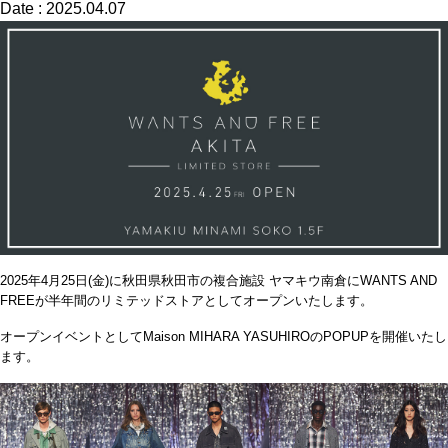
Date : 2025.04.07
2025
年
4
月
25
日
(
金
)
に秋田県秋田市の複合施設 ヤマキウ南倉に
WANTS AND
FREE
が半年間のリミテッドストアとしてオープンいたします。
オープンイベントとして
Maison MIHARA YASUHIRO
の
POPUP
を開催いたし
ます。