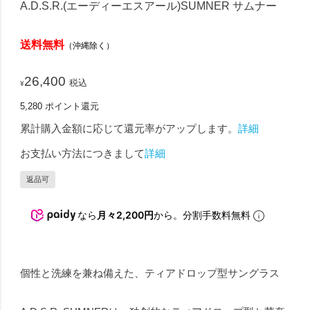
A.D.S.R.(エーディーエスアール)SUMNER サムナー
送料無料
（沖縄除く）
26,400
税込
¥
5,280
ポイント還元
累計購入金額に応じて還元率がアップします。
詳細
お支払い方法につきまして
詳細
返品可
なら
月々2,200円
から。分割手数料無料
個性と洗練を兼ね備えた、ティアドロップ型サングラス