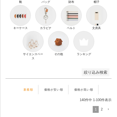
円 〜
円
靴
バッグ
財布
帽子
並び順
新着順
登録順
価格が安い順
キーケース
カラビナ
ベルト
文房具
価格が高い順
優先度順
レビュー順
キーワードヒット順
サイエンスベー
その他
ランキング
ス
検索
絞り込み検索
新着順
価格が安い順
価格が高い順
140
件中
1
-
100
件表示
1
2