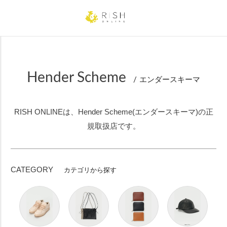
24.0cm
24.5cm
25.0cm
25.5cm
26.0cm
26.5cm
27.0cm
27.5cm
28.0cm
Hender Scheme
カラー
エンダースキーマ
ホワイト
ベージュ
イエロー
オレンジ
ピンク
レッド
RISH ONLINEは、Hender Scheme(エンダースキーマ)の正
規取扱店です。
パープル
ブルー
ネイビー
グリーン
カーキ
ブラウン
CATEGORY
カテゴリから探す
グレー
ブラック
ゴールド
シルバー
価格