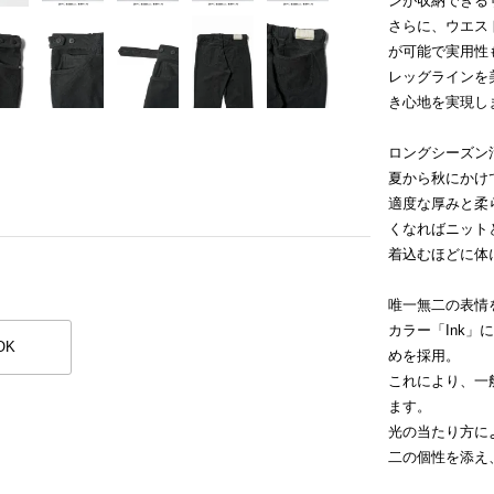
ンが収納できる
さらに、ウエス
が可能で実用性
レッグラインを
き心地を実現し
ロングシーズン
夏から秋にかけ
適度な厚みと柔
くなればニット
着込むほどに体
唯一無二の表情
カラー「Ink
OK
めを採用。
これにより、一
ます。
光の当たり方に
二の個性を添え