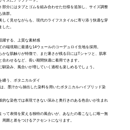
サイズにアップデート。
ト部分にはタブとゴムを組み合わせた仕様を追加し、サイズ調整
も抜群。
美しく見せながらも、現代のライフスタイルに寄り添う快適な穿
ました。
活躍する、上質な素材感
ての端境期に最適な14ウェールのコーデュロイ生地を採用。
らかな肌触りが特徴で、まだ暑さが残る日にはTシャツと、肌寒
と合わせるなど、長い期間快適に着用できます。
に馴染み、風合いが増していく過程も楽しめるでしょう。
を纏う、ボタニカルダイ
」には、墨汁から抽出した染料を用いたボタニカルハイブリッド染
般的な染色では表現できない深みと奥行きのある色合いが生まれ
よって表情を変える独特の風合いが、あなたの着こなしに唯一無
、周囲と差をつけるアクセントになります。