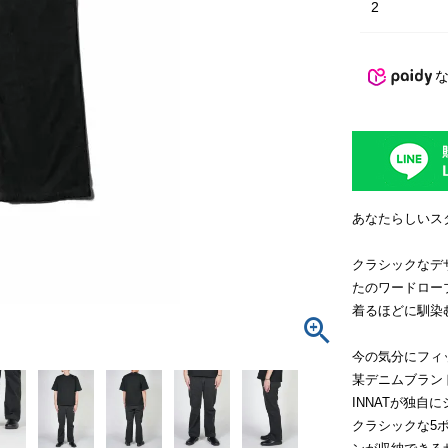
2
あなたらしいス
クラシックなデ
たのワードロー
着るほどに馴染
今の気分にフィ
某デニムブラン
INNATが独自
クラシックな5