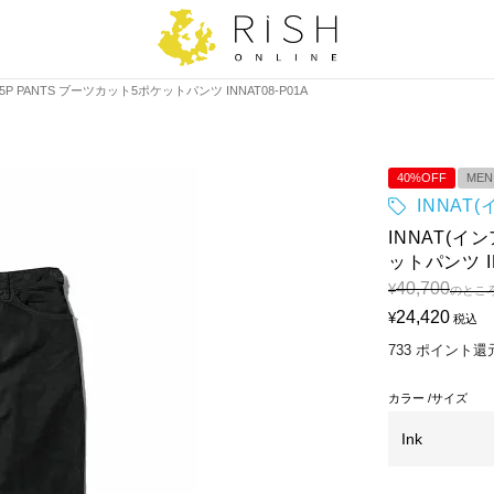
 5P PANTS ブーツカット5ポケットパンツ INNAT08-P01A
40%OFF
MEN
INNAT
INNAT(イ
ットパンツ IN
40,700
¥
のとこ
24,420
¥
税込
733
ポイント還
カラー
サイズ
Ink