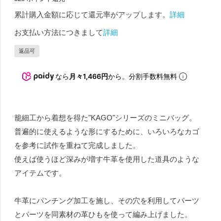
累計購入金額に応じて還元率がアップします。
詳細
お支払い方法につきまして
詳細
返品可
なら
月々1,466円
から。分割手数料無料
籠細工から着想を得た"KAGO"シリーズのミニバッグ。
普遍的に使えるような形にするために、いろいろなカゴ
を参考に試作を重ねて完成しました。
使えば使うほど深みが増す牛革を使用した道具のような
アイテムです。
牛革にパンチング加工を施し、その穴を利用してパーツ
とパーツを同素材の革ひもを使って編み上げました。