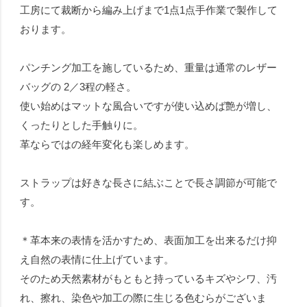
工房にて裁断から編み上げまで1点1点手作業で製作して
おります。
パンチング加工を施しているため、重量は通常のレザー
バッグの 2／3程の軽さ。
使い始めはマットな風合いですが使い込めば艶が増し、
くったりとした手触りに。
革ならではの経年変化も楽しめます。
ストラップは好きな長さに結ぶことで長さ調節が可能で
す。
＊革本来の表情を活かすため、表面加工を出来るだけ抑
え自然の表情に仕上げています。
そのため天然素材がもともと持っているキズやシワ、汚
れ、擦れ、染色や加工の際に生じる色むらがございま