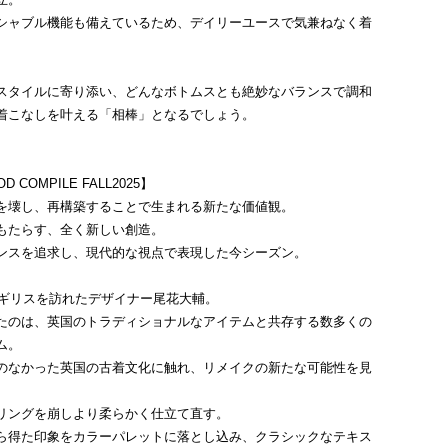
シャブル機能も備えているため、デイリーユースで気兼ねなく着
。
スタイルに寄り添い、どんなボトムスとも絶妙なバランスで調和
着こなしを叶える「相棒」となるでしょう。
D COMPILE FALL2025】
を壊し、再構築することで生まれる新たな価値観。
もたらす、全く新しい創造。
ンスを追求し、現代的な視点で表現した今シーズン。
にイギリスを訪れたデザイナー尾花大輔。
たのは、英国のトラディショナルなアイテムと共存する数多くの
ム。
のなかった英国の古着文化に触れ、リメイクの新たな可能性を見
リングを崩しより柔らかく仕立て直す。
ら得た印象をカラーパレットに落とし込み、クラシックなテキス