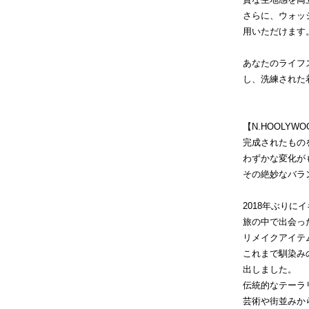
さらに、ウォッ
用いただけます
あなたのライフ
し、洗練された
【N.HOOLYWOO
完成されたもの
わずかな変化が
その絶妙なバラ
2018年ぶり
旅の中で出会っ
リメイクアイテ
これまで馴染み
出しました。
伝統的なテーラ
芸術や街並みか