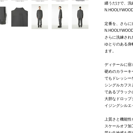
纏うだけで、洗
N.HOOLYW
定番を、さらに
N.HOOLYW
さらに洗練され
ゆとりのある身
ます。
ディテールに宿
硬めのカラーキ
でもドレッシー
シングルカフスと
であるブラック
大胆なドロップ
イジングシルエ
上質さと機能性
スケールオフ加
質な生地感を両