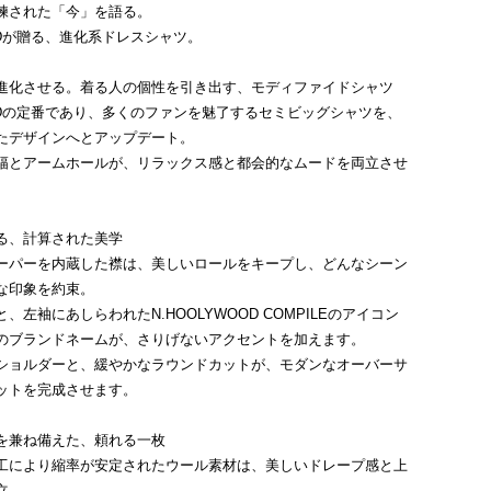
練された「今」を語る。
OODが贈る、進化系ドレスシャツ。
進化させる。着る人の個性を引き出す、モディファイドシャツ
OODの定番であり、多くのファンを魅了するセミビッグシャツを、
たデザインへとアップデート。
幅とアームホールが、リラックス感と都会的なムードを両立させ
る、計算された美学
ーパーを内蔵した襟は、美しいロールをキープし、どんなシーン
な印象を約束。
、左袖にあしらわれたN.HOOLYWOOD COMPILEのアイコン
のブランドネームが、さりげないアクセントを加えます。
ショルダーと、緩やかなラウンドカットが、モダンなオーバーサ
ットを完成させます。
を兼ね備えた、頼れる一枚
工により縮率が安定されたウール素材は、美しいドレープ感と上
立。