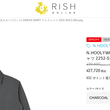
D(エヌハリウッド) DRESS SHIRT ドレスシャツ 2252-SH13-004 peg
30%OFF
MEN
N.HOO
N.HOOLY
ャツ 2252-S
39,600
¥
のとこ
27,720
¥
税込
832
ポイント還
カラー
サイズ
CHARCOAL