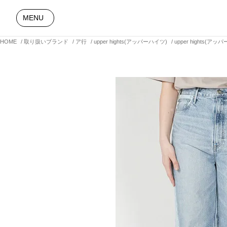
MENU
HOME
取り扱いブランド
ア行
upper hights(アッパーハイツ)
upper hights(ア