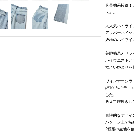
脚長効果抜群！こ
ス」。
大人気ハイライ
アッパーハイツの
抜群のハイライ
美脚効果とリラ
ハイウエストと
程よいゆとりを
ヴィンテージラ
綿100％のデ
した。
あえて腰履きし
個性的なデザイ
パターン上で脇
2種類の生地を