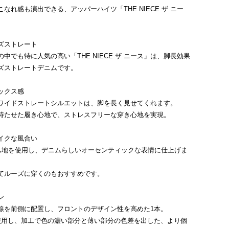
なれ感も演出できる、アッパーハイツ「THE NIECE ザ ニー
ズストレート
中でも特に人気の高い「THE NIECE ザ ニース」は、脚長効果
ズストレートデニムです。
ックス感
ワイドストレートシルエットは、脚を長く見せてくれます。
持たせた履き心地で、ストレスフリーな穿き心地を実現。
イクな風合い
ニム地を使用し、デニムらしいオーセンティックな表情に仕上げま
てルーズに穿くのもおすすめです。
ン
線を前側に配置し、フロントのデザイン性を高めた1本。
使用し、加工で色の濃い部分と薄い部分の色差を出した、より個