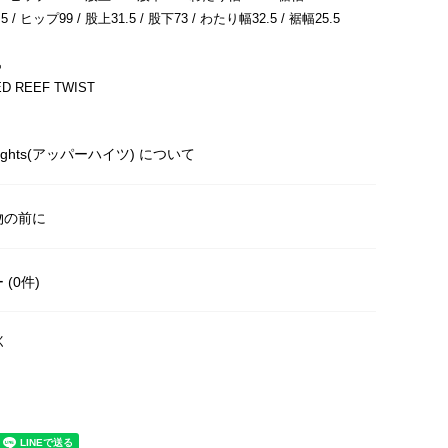
/ ヒップ99 / 股上31.5 / 股下73 / わたり幅32.5 / 裾幅25.5
％
 REEF TWIST
 hights(アッパーハイツ) について
物の前に
(0件)
く