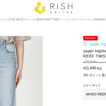
ッパーハイツ)THE NIECE ザ ニ―ス MIXED REEF TWIST ミックスドリーフツイスト 188206002
60%OFF
upper 
upper hi
REEF TW
28,600
¥
のとこ
11,440
¥
税込
343
ポイント還
カラー
サイズ
MIXED REEF