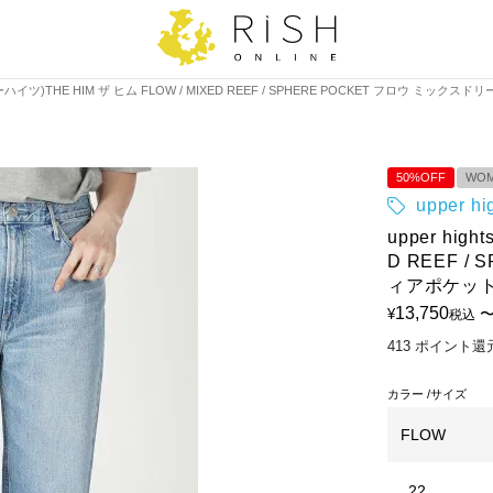
ッパーハイツ)THE HIM ザ ヒム FLOW / MIXED REEF / SPHERE POCKET フロウ ミックス
50%OFF
WO
upper 
upper hig
D REEF 
ィアポケット 
13,750
¥
税込
413
ポイント還
カラー
サイズ
FLOW
22