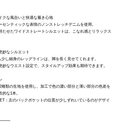
イクな風合いと快適な履き心地
ーセンティックな表情のノンストレッチデニムを使用。
持たせたワイドストレートシルエットは、こなれ感とリラックス
。
絶妙なシルエット
よりも少し細身のレッグラインは、脚を長く見せてくれます。
絶妙なウエスト設定で、スタイルアップ効果も期待できます。
ン
EF：2種類の生地を使用し、加工で色の濃い部分と薄い部分の色差を
性的な1本。
OCKET：左のバックポケットの位置が少しずれいているのがデザイ
━━━