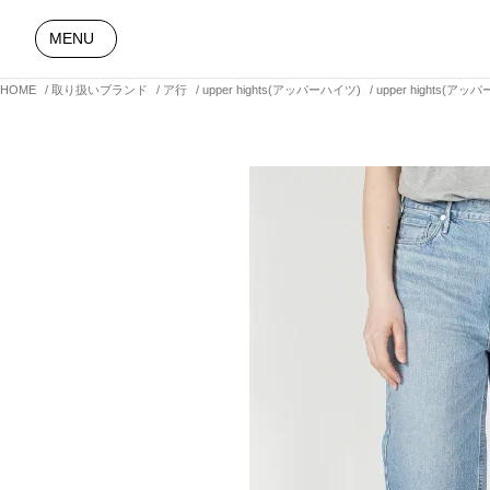
MENU
HOME
取り扱いブランド
ア行
upper hights(アッパーハイツ)
upper hights(ア