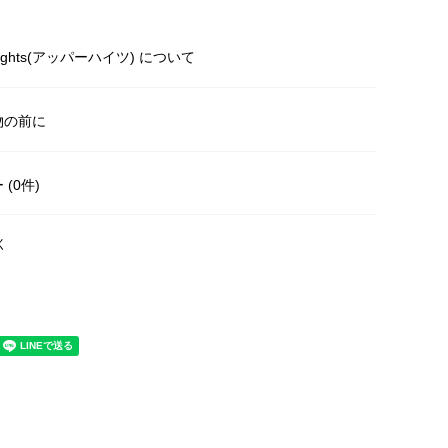
 hights(アッパーハイツ) について
物の前に
(0件)
く