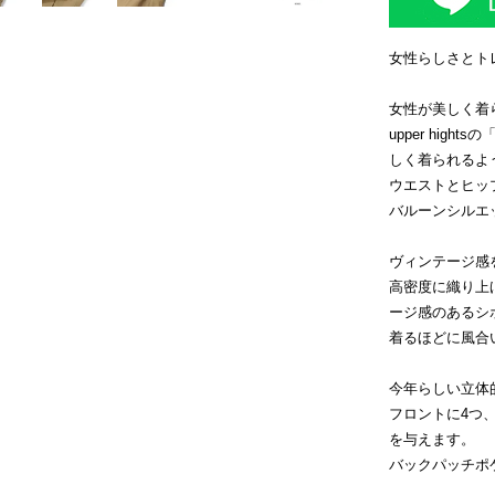
女性らしさとト
女性が美しく着
upper hig
しく着られるよ
ウエストとヒッ
バルーンシルエ
ヴィンテージ感
高密度に織り上
ージ感のあるシ
着るほどに風合
今年らしい立体
フロントに4つ
を与えます。
バックパッチポ