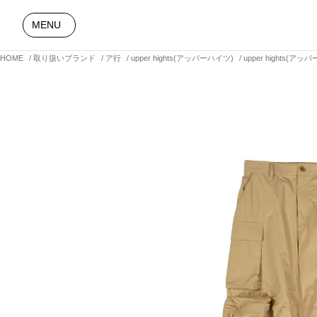
MENU
HOME
取り扱いブランド
ア行
upper hights(アッパーハイツ)
upper hights(ア