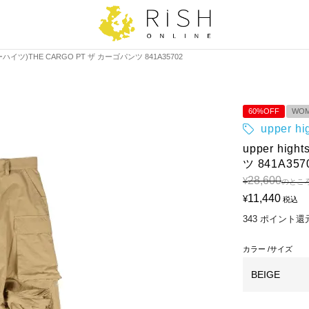
ッパーハイツ)THE CARGO PT ザ カーゴパンツ 841A35702
60%OFF
WO
upper 
upper hi
ツ 841A357
28,600
¥
のとこ
11,440
¥
税込
343
ポイント還
カラー
サイズ
BEIGE