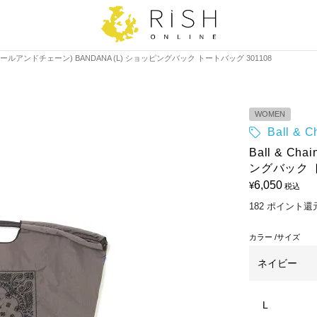
ain(ボールアンドチェーン) BANDANA (L) ショッピングバック トートバッグ 301108
WOMEN
Ball &
Ball & C
ングバック ト
6,050
¥
税込
182
ポイント還
カラー
サイズ
ネイビー
L