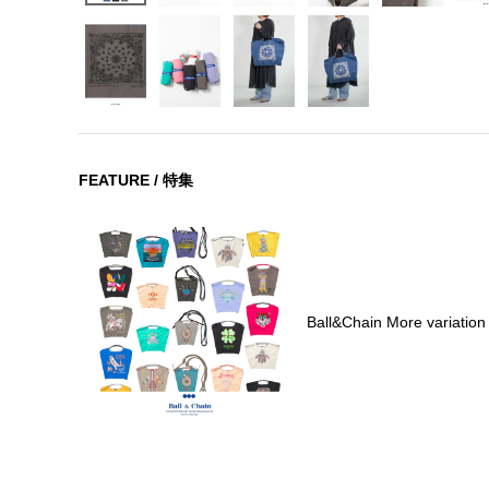
FEATURE / 特集
Ball&Chain More variation