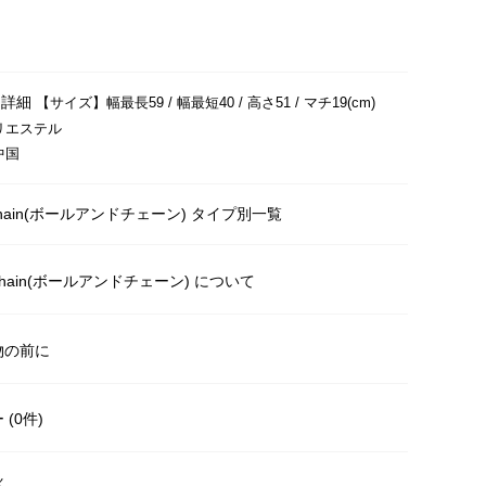
明
・詳細
【サイズ】幅最長59 / 幅最短40 / 高さ51 / マチ19(cm)
リエステル
中国
& Chain(ボールアンドチェーン) タイプ別一覧
& Chain(ボールアンドチェーン) について
物の前に
(0件)
く