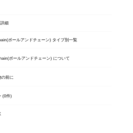
明
・詳細
& Chain(ボールアンドチェーン) タイプ別一覧
& Chain(ボールアンドチェーン) について
物の前に
(0件)
く