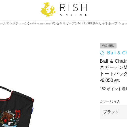
ain(ボールアンドチェーン) sekine garden (M) セキネガーデンM S.HOPE(M) セキネホープ
WOMEN
Ball &
Ball & Ch
ネガーデンM
トートバッグ 
6,050
¥
税込
182
ポイント還
カラー
サイズ
ブラック