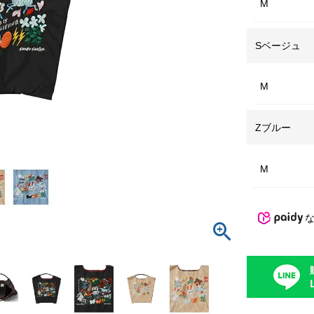
M
Sベージュ
M
Zブルー
M