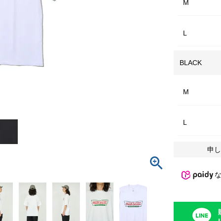
M
L
BLACK
M
L
申し