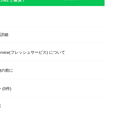
明
・詳細
Service(フレッシュサービス) について
物の前に
(0件)
く