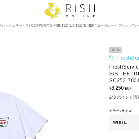
ce(フレッシュサービス) CORPORATE PRINTED S/S TEE "DINER" コーポレート プリントTシ
MEN
FreshS
FreshSer
S/S TEE
SC253-700
8,250
¥
税込
248
ポイント還
カラー
サイズ
WHITE