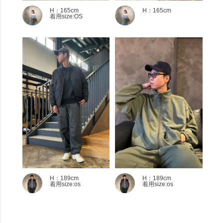
H：165cm
H：165cm
着用size:OS
H：189cm
H：189cm
着用size:os
着用size:os