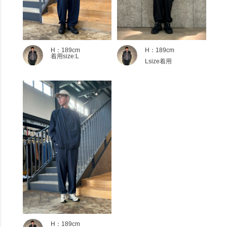
H：189cm
H：189cm
着用size:L
Lsize着用
H：189cm