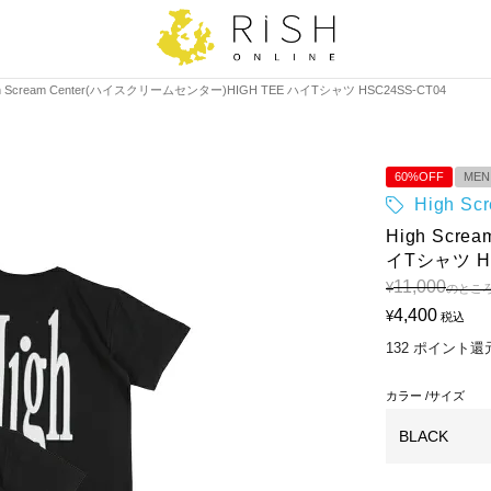
gh Scream Center(ハイスクリームセンター)HIGH TEE ハイTシャツ HSC24SS-CT04
60%OFF
MEN
High S
High Scr
イTシャツ HS
11,000
¥
のとこ
4,400
¥
税込
132
ポイント還
カラー
サイズ
BLACK