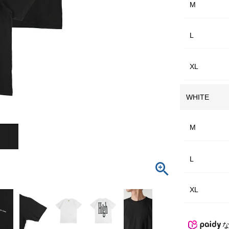
M
L
XL
WHITE
M
L
XL