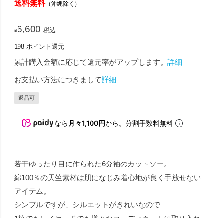
送料無料
（沖縄除く）
6,600
税込
¥
198
ポイント還元
累計購入金額に応じて還元率がアップします。
詳細
お支払い方法につきまして
詳細
返品可
なら
月々1,100円
から。分割手数料無料
若干ゆったり目に作られた6分袖のカットソー。
綿100％の天竺素材は肌になじみ着心地が良く手放せない
アイテム。
シンプルですが、シルエットがきれいなので