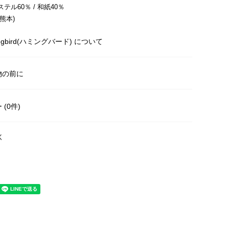
ル60％ / 和紙40％
熊本)
ngbird(ハミングバード) について
物の前に
(0件)
く