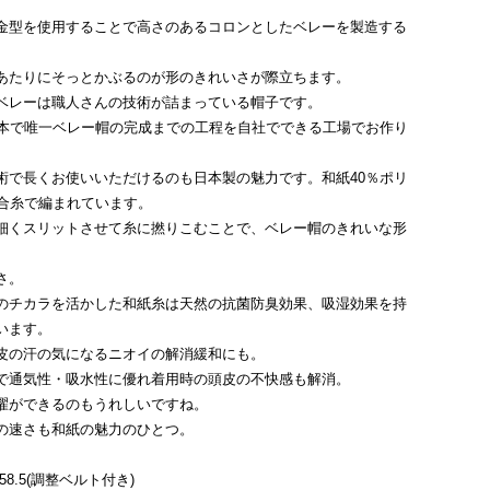
金型を使用することで高さのあるコロンとしたベレーを製造する
。
あたりにそっとかぶるのが形のきれいさが際立ちます。
ベレーは職人さんの技術が詰まっている帽子です。
日本で唯一ベレー帽の完成までの工程を自社でできる工場でお作り
術で長くお使いいただけるのも日本製の魅力です。和紙40％ポリ
混合糸で編まれています。
細くスリットさせて糸に撚りこむことで、ベレー帽のきれいな形
さ。
のチカラを活かした和紙糸は天然の抗菌防臭効果、吸湿効果を持
います。
皮の汗の気になるニオイの解消緩和にも。
で通気性・吸水性に優れ着用時の頭皮の不快感も解消。
濯ができるのもうれしいですね。
の速さも和紙の魅力のひとつ。
58.5(調整ベルト付き)