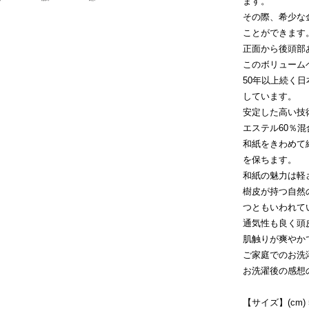
ます。
その際、希少な
ことができます
正面から後頭部
このボリューム
50年以上続く
しています。
安定した高い技
エステル60％
和紙をきわめて
を保ちます。
和紙の魅力は軽
樹皮が持つ自然
つともいわれて
通気性も良く頭
肌触りが爽やか
ご家庭でのお洗
お洗濯後の感想
【サイズ】(cm) 