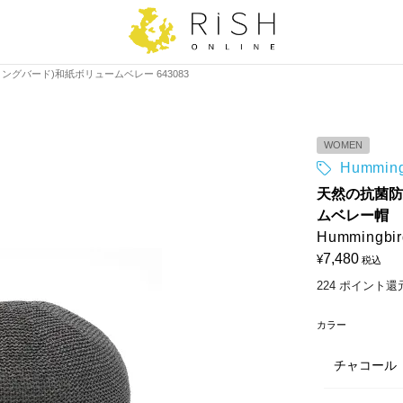
d(ハミングバード)和紙ボリュームベレー 643083
WOMEN
Hummi
天然の抗菌防
ムベレー帽
Humming
7,480
¥
税込
224
ポイント還
カラー
チャコール