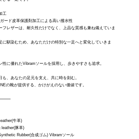
加工
チガード皮革保護剤加工による高い撥水性
ーフレザーは、耐久性だけでなく、上品な質感も兼ね備えていま
足に馴染むため、あなただけの特別な一足へと変化していきま
性に優れたVibramソールを採用し、歩きやすさも追求。
日も、あなたの足元を支え、共に時を刻む。
RONEの靴が提供する、かけがえのない価値です。
━━━
ather(牛革)
eather(豚革)
hetic Rubber(合成ゴム) Vibramソール