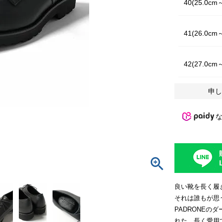
40(25.0cm
41(26.0cm
42(27.0cm
申し
良い靴を長く履
それは誰もが思
PADRONE
れた、長く愛用