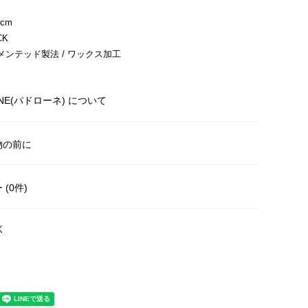
cm
CK
ンテッド製法 / ワックス加工
ONE(パドローネ) について
物の前に
(0件)
く