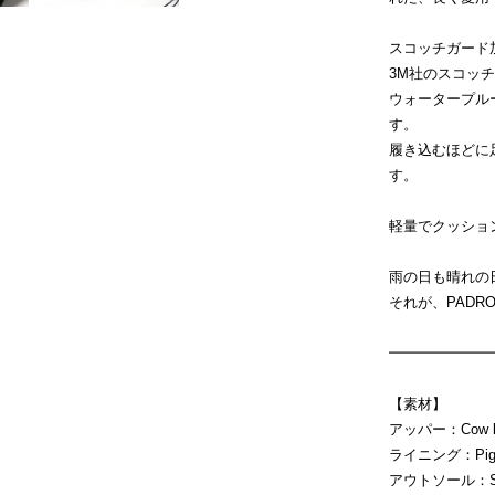
スコッチガード
3M社のスコッ
ウォータープル
す。
履き込むほどに
す。
軽量でクッション
雨の日も晴れの
それが、PAD
━━━━━━━
【素材】
アッパー：Cow le
ライニング：Pig l
アウトソール：Synt