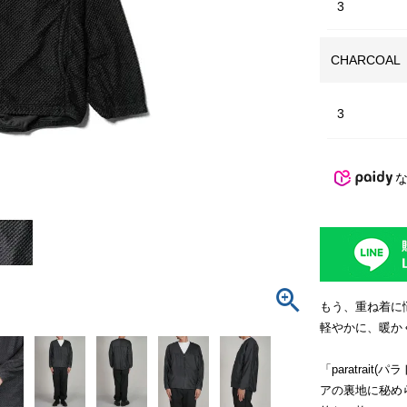
3
CHARCOAL
3
もう、重ね着に
軽やかに、暖か
「paratrait
アの裏地に秘め