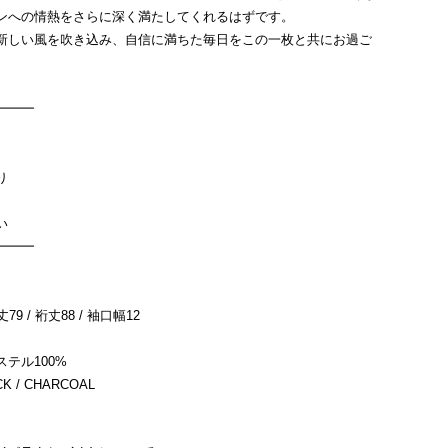
ンへの情熱をさらに深く満たしてくれるはずです。
新しい風を吹き込み、自信に満ちた毎日をこの一枚と共にお過ご
━━━
り
薄い
━━━
丈79 / 裄丈88 / 袖口幅12
テル100%
 / CHARCOAL