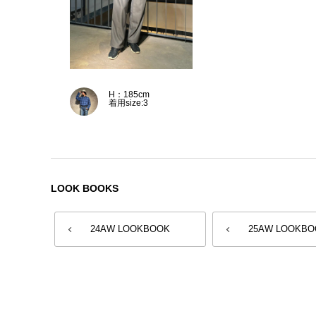
H：185cm
着用size:3
LOOK BOOKS
24AW LOOKBOOK
25AW LOOKBO