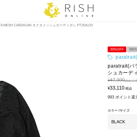
OCTA MESH CARDIGAN オクタメッシュカーディガン PT25A133
30%OFF
MEN
paratr
paratrai
シュカーディガ
47,300
¥
のとこ
33,110
¥
税込
993
ポイント還
カラー
サイズ
BLACK