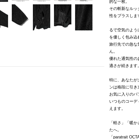
的な一枚。
その斬新なルッ
性をプラスしま
るで空気のよう
を優しく包み込
旅行先での急な
ん。
優れた通気性の
適さが続きます
特に、あなたが
ンは格段に引き
お気に入りのパ
いつものコーデ
えます。
「軽さ」「暖か
たへ。
「paratrai