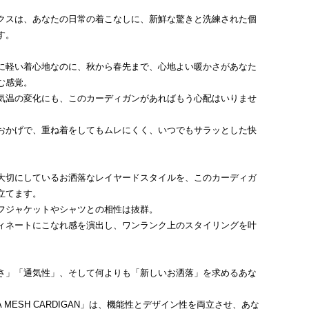
クスは、あなたの日常の着こなしに、新鮮な驚きと洗練された個
す。
に軽い着心地なのに、秋から春先まで、心地よい暖かさがあなた
む感覚。
気温の変化にも、このカーディガンがあればもう心配はいりませ
おかげで、重ね着をしてもムレにくく、いつでもサラッとした快
。
大切にしているお洒落なレイヤードスタイルを、このカーディガ
立てます。
フジャケットやシャツとの相性は抜群。
ィネートにこなれ感を演出し、ワンランク上のスタイリングを叶
さ」「通気性」、そして何よりも「新しいお洒落」を求めるあな
t OCTA MESH CARDIGAN」は、機能性とデザイン性を両立させ、あな