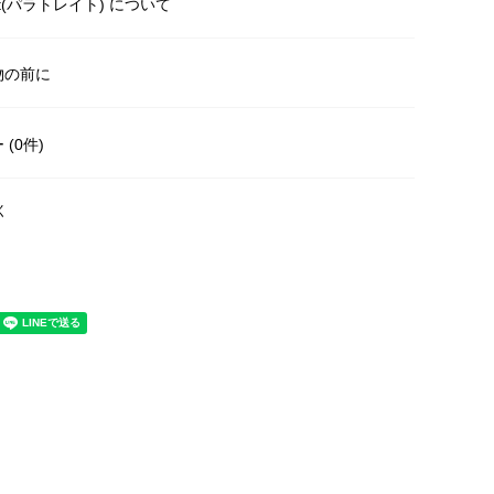
rait(パラトレイト) について
物の前に
(0件)
く