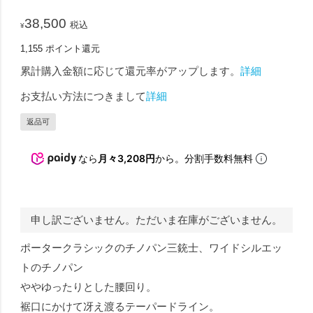
38,500
税込
¥
1,155
ポイント還元
累計購入金額に応じて還元率がアップします。
詳細
お支払い方法につきまして
詳細
返品可
なら
月々3,208円
から。分割手数料無料
申し訳ございません。ただいま在庫がございません。
ポータークラシックのチノパン三銃士、ワイドシルエッ
トのチノパン
ややゆったりとした腰回り。
裾口にかけて冴え渡るテーパードライン。