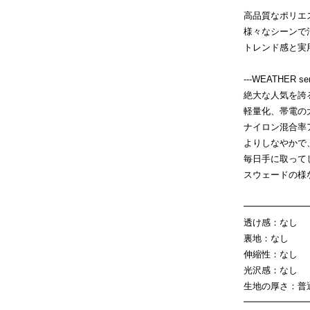
高品質なポリエ
様々なシーンで
トレンド感と実
---WEATHER seri
絶大な人気を誇
軽量化、帯電の
ナイロン混合率
よりしなやかで
毎日手に取って
スウェードの様
━━━━━━━
透け感：なし
裏地：なし
伸縮性：なし
光沢感：なし
生地の厚さ：普
━━━━━━━