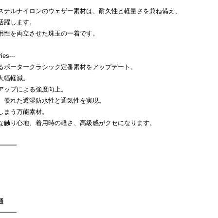
ステルナイロンのウェザー素材は、耐久性と軽量さを兼ね備え、
活躍します。
用性を両立させた珠玉の一着です。
es---
るポータークラシック定番素材をアップデート。
大幅軽減。
アップによる強度向上。
、優れた透湿防水性と通気性を実現。
しまう万能素材。
な触り心地、着用時の軽さ、高級感がクセになります。
━━━
通
━━━