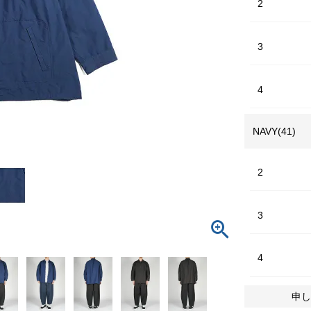
2
3
4
NAVY(41)
2
3
4
申し