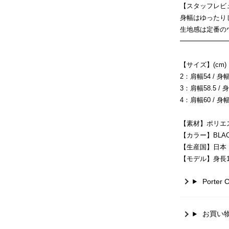
【スタッフレビ
身幅はゆったり
生地感は定番の
━━━━━━━
【サイズ】(cm)
2：肩幅54 / 身幅7
3：肩幅58.5 / 身
4：肩幅60 / 身幅7
【素材】ポリエス
【カラー】BLACK(1
【生産国】日本
【モデル】身長18
Porte
お買い