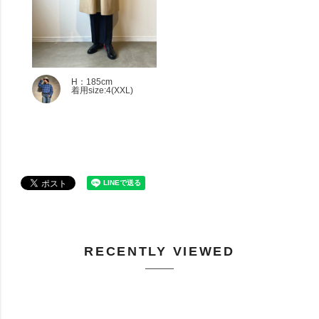
H：185cm
着用size:4(XXL)
RECENTLY VIEWED