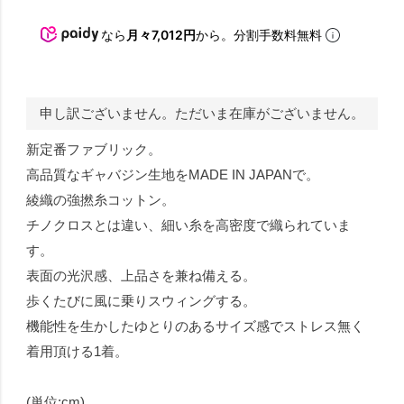
なら
月々7,012円
から。分割手数料無料
申し訳ございません。ただいま在庫がございません。
新定番ファブリック。
高品質なギャバジン生地をMADE IN JAPANで。
綾織の強撚糸コットン。
チノクロスとは違い、細い糸を高密度で織られていま
す。
表面の光沢感、上品さを兼ね備える。
歩くたびに風に乗りスウィングする。
機能性を生かしたゆとりのあるサイズ感でストレス無く
着用頂ける1着。
(単位:cm)