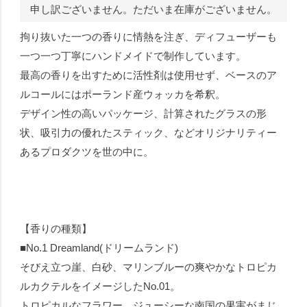
申し訳ございません。ただいま在庫がございません。
拘り抜いた一つの香りに情熱を注ぎ、ディフューザーも
一つ一つ丁寧にハンドメイドで制作しています。
最高の香りを出すために活性剤は使用せず、ベースのア
ルコールにはポーランド産ウォッカを希釈。
デザイン性の高いパッケージ、計算されたグラスの形
状、吸引力の優れたスティック、などオリジナリティー
あるプロダクツを世の中に。
【香りの種類】
■No.1 Dreamland(ドリームランド)
そびえ立つ崖、白砂、マリンブルーの爽やかなトロピカ
ルカクテルをイメージしたNo.01。
トロピカルなフラワー、ジューシーな南国の果実がまじ