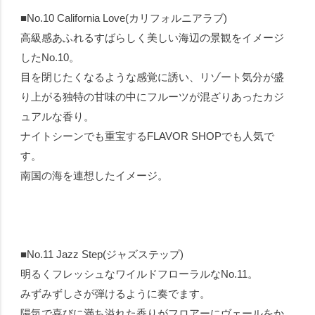
■No.10 California Love(カリフォルニアラブ)
高級感あふれるすばらしく美しい海辺の景観をイメージ
したNo.10。
目を閉じたくなるような感覚に誘い、リゾート気分が盛
り上がる独特の甘味の中にフルーツが混ざりあったカジ
ュアルな香り。
ナイトシーンでも重宝するFLAVOR SHOPでも人気で
す。
南国の海を連想したイメージ。
■No.11 Jazz Step(ジャズステップ)
明るくフレッシュなワイルドフローラルなNo.11。
みずみずしさが弾けるように奏でます。
陽気で喜びに満ち溢れた香りがフロアーにヴェールをか