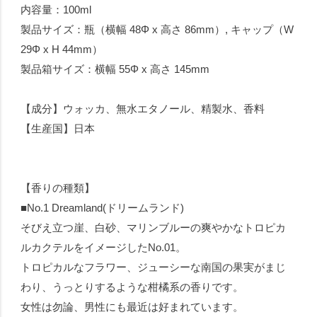
内容量：100ml
製品サイズ：瓶（横幅 48Φ x 高さ 86mm）, キャップ（W
29Φ x H 44mm）
製品箱サイズ：横幅 55Φ x 高さ 145mm
【成分】ウォッカ、無水エタノール、精製水、香料
【生産国】日本
【香りの種類】
■No.1 Dreamland(ドリームランド)
そびえ立つ崖、白砂、マリンブルーの爽やかなトロピカ
ルカクテルをイメージしたNo.01。
トロピカルなフラワー、ジューシーな南国の果実がまじ
わり、うっとりするような柑橘系の香りです。
女性は勿論、男性にも最近は好まれています。