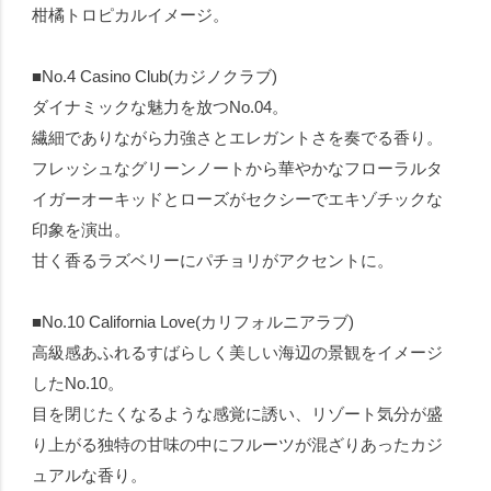
柑橘トロピカルイメージ。
■No.4 Casino Club(カジノクラブ)
ダイナミックな魅力を放つNo.04。
繊細でありながら力強さとエレガントさを奏でる香り。
フレッシュなグリーンノートから華やかなフローラルタ
イガーオーキッドとローズがセクシーでエキゾチックな
印象を演出。
甘く香るラズベリーにパチョリがアクセントに。
■No.10 California Love(カリフォルニアラブ)
高級感あふれるすばらしく美しい海辺の景観をイメージ
したNo.10。
目を閉じたくなるような感覚に誘い、リゾート気分が盛
り上がる独特の甘味の中にフルーツが混ざりあったカジ
ュアルな香り。