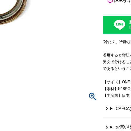
”冷たく、冷静
着用すると背筋
男女で分けるこ
であるというこ
【サイズ】ONE
【素材】K18PG /
【生産国】日本
CAFC
お買い