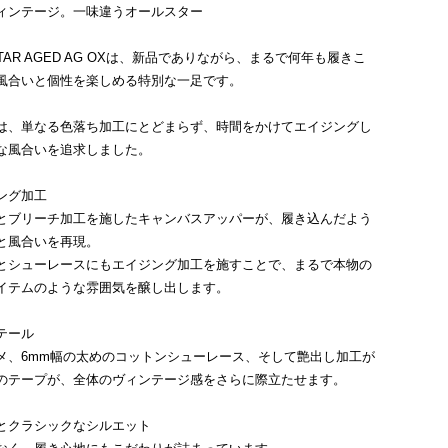
ィンテージ。一味違うオールスター
ALL STAR AGED AG OXは、新品でありながら、まるで何年も履きこ
風合いと個性を楽しめる特別な一足です。
は、単なる色落ち加工にとどまらず、時間をかけてエイジングし
な風合いを追求しました。
ング加工
とブリーチ加工を施したキャンバスアッパーが、履き込んだよう
と風合いを再現。
とシューレースにもエイジング加工を施すことで、まるで本物の
イテムのような雰囲気を醸し出します。
テール
メ、6mm幅の太めのコットンシューレース、そして艶出し加工が
のテープが、全体のヴィンテージ感をさらに際立たせます。
とクラシックなシルエット