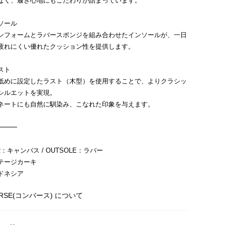
なく、履き心地にもこだわりが詰まっています。
ソール
ンフォームとラバースポンジを組み合わせたインソールが、一日
疲れにくい優れたクッション性を提供します。
スト
低めに設定したラスト（木型）を使用することで、よりクラシッ
シルエットを実現。
ネートにも自然に馴染み、こなれた印象を与えます。
━━━
：キャンバス / OUTSOLE：ラバー
テージカーキ
ドネシア
ERSE(コンバース) について