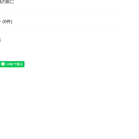
物の前に
(0件)
く