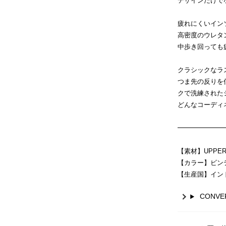
デザインだけで
疲れにくいイン
高密度のウレタ
中歩き回っても
クラシックなラ
つま先の反りを
クで洗練された
どんなコーディ
━━━━━━━
【素材】UPPER
【カラー】ビン
【生産国】イン
CONV