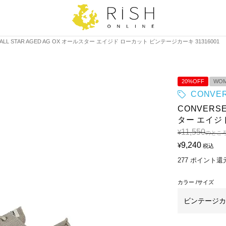
ALL STAR AGED AG OX オールスター エイジド ローカット ビンテージカーキ 31316001
20%OFF
WO
CONVE
CONVERSE
ター エイジド
11,550
¥
のとこ
9,240
¥
税込
277
ポイント還
カラー
サイズ
ビンテージカ