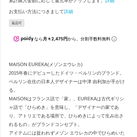
累計購入金額に応じて還元率がアップします。
詳細
お支払い方法につきまして
詳細
返品可
なら
月々2,475円
から。分割手数料無料
MAISON EUREKA(メゾンエウレカ)
2015年春にデビューしたドイツ・ベルリンのブランド。
ベルリン在住の日本人デザイナーは中津 由利加が手がけ
る。
MAISONはフランス語で「家」、EUREKAは古代ギリシ
ャ語で「ひらめき」を意味し、「デザイナーの家であ
り、アトリエである場所で、ひらめきによって生み出さ
れるもの」がブランドコンセプト。
アイテムには捉われずメゾン エウレカの中でひらめいた