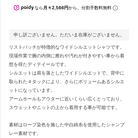
なら
月々2,566円
から。分割手数料無料
申し訳ございません。ただいま在庫がございません。
リストパッチが特徴的なワイドシルエットシャツです。
現場作業で腕の内側に擦れや汚れが付きやすい事から着
想を得たディテイールです。
シルエットは肩を落としたワイドシルエットで、背中に
取られた４タックにより、さらにボリュームあるシルエ
ットになっています。
アームホールもアウターに近いくらい広くとっており、
スウェットやニットの上から着用する事が可能です。
素材はロープ染色を施した中白綿糸を使用したシャンブ
レー素材です。