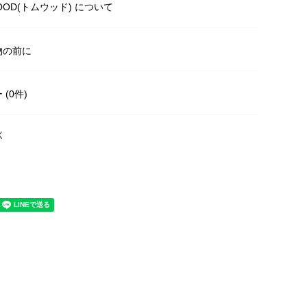
OOD(トムウッド) について
物の前に
(0件)
く