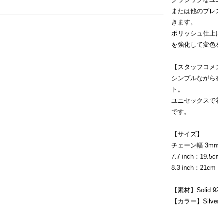
または他のブレ
きます。
ポリッシュ仕上
を強化して変色
【スタッフコメ
シンプルながら
ト。
ユニセックスで
です。
【サイズ】
チェーン幅 3m
7.7 inch：19.5c
8.3 inch：21cm
【素材】Solid 925 s
【カラー】Silver