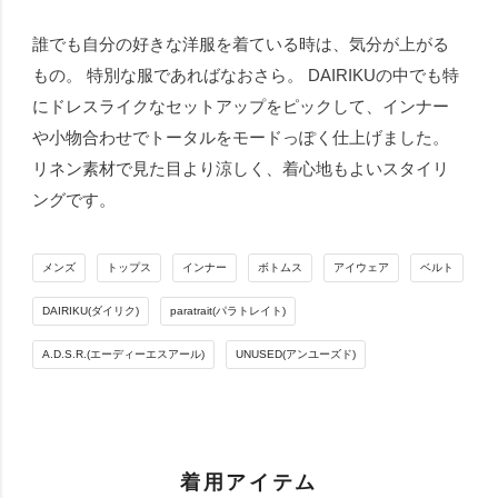
誰でも自分の好きな洋服を着ている時は、気分が上がる
もの。 特別な服であればなおさら。 DAIRIKUの中でも特
にドレスライクなセットアップをピックして、インナー
や小物合わせでトータルをモードっぽく仕上げました。
リネン素材で見た目より涼しく、着心地もよいスタイリ
ングです。
メンズ
トップス
インナー
ボトムス
アイウェア
ベルト
DAIRIKU(ダイリク)
paratrait(パラトレイト)
A.D.S.R.(エーディーエスアール)
UNUSED(アンユーズド)
着用アイテム