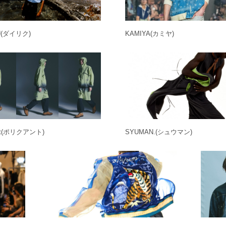
U
(ダイリク)
KAMIYA
(カミヤ)
t
(ポリクアント)
SYUMAN.
(シュウマン)