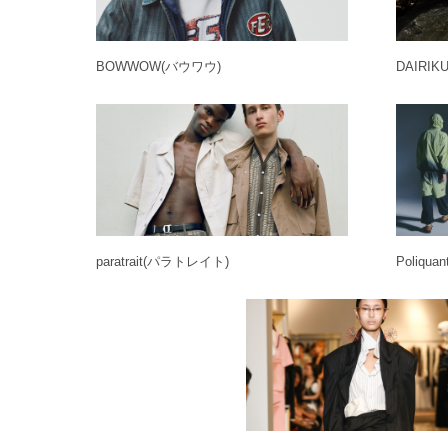
BOWWOW
(バウワウ)
DAIRIK
paratrait
(パラトレイト)
Poliquan