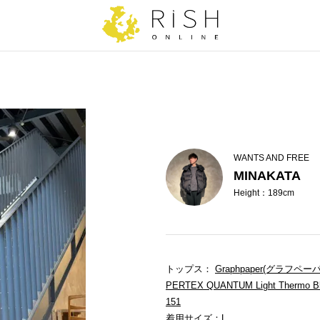
WANTS AND FREE
MINAKATA
Height：189cm
トップス：
Graphpaper(グラフペー
PERTEX QUANTUM Light The
151
着用サイズ：L