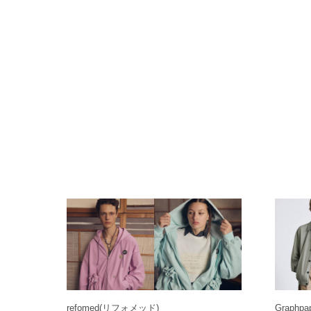
refomed
(リフォメッド)
Graphpa