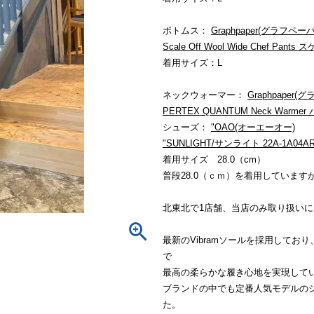
ボトムス：
Graphpaper(グラフペー
Scale Off Wool Wide Chef 
着用サイズ：L
ネックウォーマー：
Graphpaper
PERTEX QUANTUM Neck War
シューズ：
"OAO(オーエーオー)
"SUNLIGHT/サンライト 22A-1A04AR
着用サイズ 28.0（cm）
普段28.0（ｃｍ）を着用しています
北東北で1店舗、当店のみ取り扱いにな
最新のVibramソールを採用して
で
最高の柔らかな履き心地を実現して
ブランドの中でも定番人気モデルの
た。