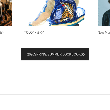
ダ)
TOLQ
(トルク)
New Man
2026SPRING/SUMMER LOOKBOOKS