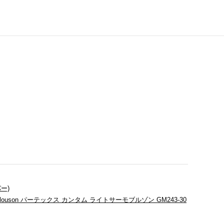
パー)
rmo Blouson パーテックス カンタム ライトサーモブルゾン GM243-30