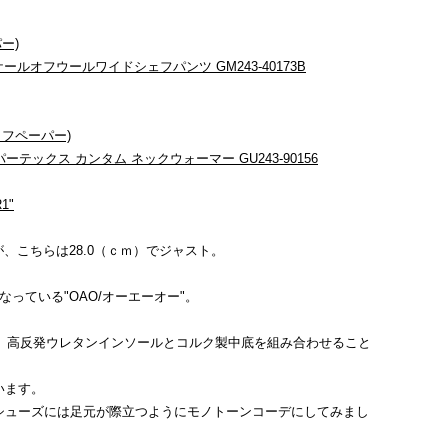
パー)
Pants スケールオフウールワイドシェフパンツ GM243-40173B
(グラフペーパー)
mer パーテックス カンタム ネックウォーマー GU243-90156
1"
が、こちらは28.0（ｃｍ）でジャスト。
っている"OAO/オーエーオー"。
おり、高反発ウレタンインソールとコルク製中底を組み合わせること
います。
シューズには足元が際立つようにモノトーンコーデにしてみまし