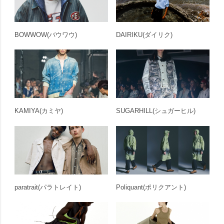
BOWWOW
(バウワウ)
DAIRIKU
(ダイリク)
KAMIYA
(カミヤ)
SUGARHILL
(シュガーヒル)
paratrait
(パラトレイト)
Poliquant
(ポリクアント)