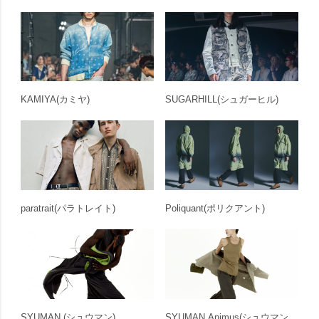
KAMIYA
(カミヤ)
SUGARHILL
(シュガーヒル)
paratrait
(パラトレイト)
Poliquant
(ポリクアント)
SYUMAN.
(シュウマン)
SYUMAN.Animus
(シュウマン